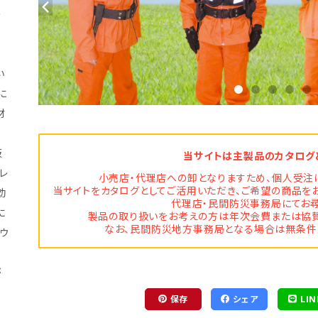
の
築
い
に
材
阪
当サイトは主製品のカタログ
レ
小売店・代理店への卸となりますため、個人受注
当サイトをカタログとしてご活用いただき、ご希望の商品を
効
代理店・民間防災事務局にてお尋
に
製品の取り扱いをお考えの方は年次会費または協賛
なお、民間防災地方事務局となる場合は無条件
ウ
が
保存
シェア
LIN