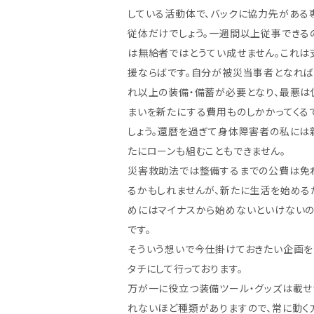
している活動体で、バックに協力先がある
従体だけでしょう。一週間以上従事できる
は無給者ではとうてい成せません。これは
援ならばです。自分が被災当事者となれ
れ以上の装備・備蓄が必要となり、最悪は
まいを新たにする費用ものしかかってくる
しょう。還暦を過ぎて身体障害者の私には
たにローンも組むこともできません。
災害救助法では整備するまでの公費は免
るかもしれませんが、新たに生活を始める
めにはマイナスから始めないといけない
です。
そういう想いで今仕掛けておきたい企画を
タチにして行っております。
万が一に役立つ装備ツール・グッズは載せ
れないほど種類がありますので、常に動く