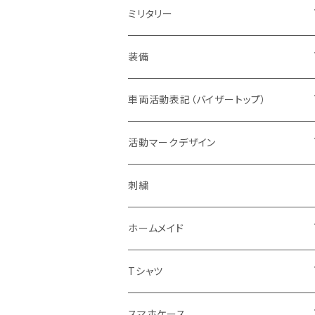
赤色系
ドライウエア
POLICE・警察
メンズ
レディス
ミリタリー
オレンジ系
バッジ
ドライウエア
取扱権利（販売など）
メンズ
ベスト
装備
青色系
パッチ（ワッペン）
オフィスウエア
帽子
ヘルメット
車両活動表記（バイザートップ）
濃色系
警察指定デザイン
デルタブランド
パブ衣装
ベルト
キャップ
緊急時表示
活動マークデザイン
黄色系
BDU
乗車型
刺繍
ナイトウエア
バッグ
フェイスマスク
警戒表示
活動チームマーク
刺繍
キャップ・帽子
機動服
フェイスガード付
シルク印刷
ステージ衣装
ポーチ
メガネ
オリジナル
ホームメイド
ベージュ系
キャップ・帽子
ハーフ型
スポーツウエア
ブーツ
ショール
通信
エスコートエンジェル
Tシャツ
グレー系
ミリタリー
セット
レディス対応（メンズサイズダウン）
ソックス
腕のガード
支援
ガンスタンド
オールジャパンコールサイン
スマホケース