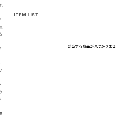
れ
ITEM LIST
が
点
安
該当する商品が見つかりませ
取
う
か
ト
ウ
が
保