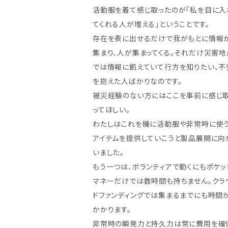
活動服を着て感じ取ったのが「私を目に入
てくれる人が増える」ということです。
存在を表に出せるだけで我がもとに情報
集まり、人が集まってくる。それだけ災害地
では情報に飢えていて行方を知りたい、不
を抱えた人ばかりなのです。
被災経験のない方にはここを事前に感じ
ってほしい。
わたしはこれを機に活動服や非常時に使
アイテムを提供していこうと製品展開に向
いました。
もう一つは、ボランティアで動くにもポケッ
マネーだけでは数時間も持ちません。クラ
ドファンディングでは集まるまでにも時間
かかります。
非常時の瞬発力と持久力は常に費用を確