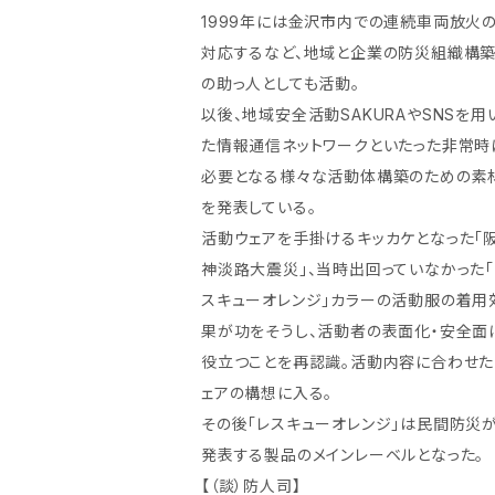
1999年には金沢市内での連続車両放火
対応するなど、地域と企業の防災組織構
の助っ人としても活動。
以後、地域安全活動SAKURAやSNSを用
た情報通信ネットワークといたった非常時
必要となる様々な活動体構築のための素
を発表している。
活動ウェアを手掛けるキッカケとなった「
神淡路大震災」、当時出回っていなかった「
スキューオレンジ」カラーの活動服の着用
果が功をそうし、活動者の表面化・安全面
役立つことを再認識。活動内容に合わせた
ェアの構想に入る。
その後「レスキューオレンジ」は民間防災
発表する製品のメインレーベルとなった。
【（談）防人司】