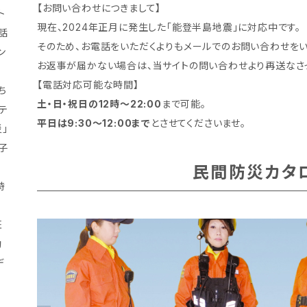
【お問い合わせにつきまして】
ト
現在、2024年正月に発生した「能登半島地震」に対応中です。
の話
そのため、お電話をいただくよりもメールでのお問い合わせをい
ン
お返事が届かない場合は、当サイトの問い合わせより再送なさっ
【電話対応可能な時間】
ち
土・日・祝日の12時～22:00
まで可能。
テ
平日は9:30～12:00まで
とさせてくださいませ。
」
子
民間防災カタ
時
た
班
動
デ