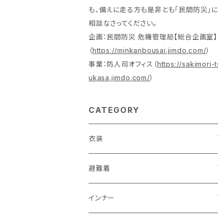
も、備えに走る方も是非とも「民間防災」に
相談なさってください。
企画：民間防災 危機管理局【総合企画室】
（
https://minkanbousai.jimdo.com/
）
事業：防人司オフィス（
https://sakimori-t
ukasa.jimdo.com/
）
CATEGORY
衣装
活動服（防災服）
避難着
ドライウエア
レスキュー
レディス
インナー