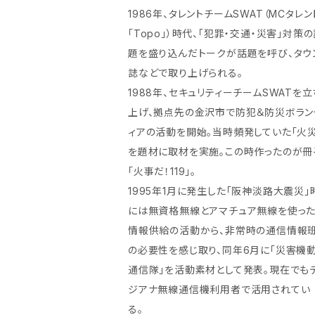
1986年、タレントチームSWAT（MCタレン
「Topo」）時代、「犯罪・交通・災害」対策
題を盛り込んだトークが話題を呼び、タウ
誌などで取り上げられる。
1988年、セキュリティーチームSWATを立
上げ、拠点先の金沢市で防犯＆防災ボラン
ィアの活動を開始。当時頻発していた「火災
を題材に取材を実施。この時作ったのが冊
「火事だ！119」。
1995年1月に発生した「阪神淡路大震災」
には無資格無線とアマチュア無線を使っ
情報供給の活動から、非常時の通信情報
の必要性を感じ取り、同年6月に「災害機
通信隊」を活動素材として発表。現在でも
ジアナ無線通信機利用者で活用されてい
る。