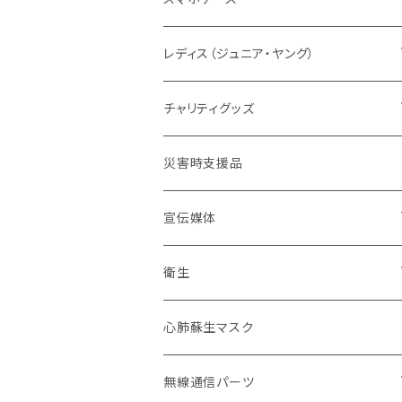
グリーン系
タクティカル
メーカー取り寄せ
レディスシルエット
パッド
パッド
情報
レスキューオレンジ
消防
レディス（ジュニア・ヤング）
防災服
コンパクト
セット販売
タクティカル
BDU
ベルト
自警団
民間防災
警察
ユニフォーム
チャリティグッズ
活動服
コンバット
ネイビーカラー
弾帯
ISHIKAWA
刺繍IDプレート
消防団
北海道
バイク
ドライウェア
デザインデータ
災害時支援品
乗車服&機動服
ミリタリー
カムフラージュ
安全帯
HOKKAIDO DOUOU
刺繍
ユニフォーム
ワッペン・パッチ
東北管区
災害復興ブランド「KOKONI KITE」
保安ツール
宣伝媒体
40mm幅以下
シルク印刷
刺繍
ブーツ
関東管区
チャリティ
ブーツ
火事だ119冊子製本用データ
衛生
40mm~49mm幅
防水台紙カスタム
プリント
本革
ポーチ
中部管区
インナー
お掃除用品
心肺蘇生マスク
50mm幅以上
防水台紙
革張り
コーティング
インソール
近畿管区
アンダーウエア（下着）
装飾
無線通信パーツ