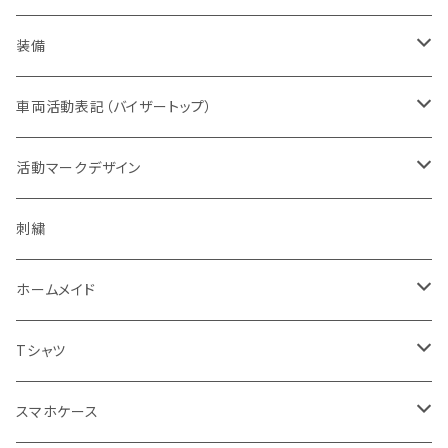
オレンジ系
バッジ
ドライウエア
取扱権利（販売など）
メンズ
ベスト
装備
青色系
パッチ（ワッペン）
オフィスウエア
帽子
ヘルメット
車両活動表記（バイザートップ）
濃色系
警察指定デザイン
デルタブランド
パブ衣装
ベルト
キャップ
緊急時表示
活動マークデザイン
黄色系
BDU
乗車型
刺繍
ナイトウエア
バッグ
フェイスマスク
警戒表示
活動チームマーク
刺繍
キャップ・帽子
機動服
フェイスガード付
シルク印刷
ステージ衣装
ポーチ
メガネ
オリジナル
ホームメイド
ベージュ系
キャップ・帽子
ハーフ型
スポーツウエア
ブーツ
ショール
通信
エスコートエンジェル
Tシャツ
グレー系
ミリタリー
セット
レディス対応（メンズサイズダウン）
ソックス
腕のガード
支援
ガンスタンド
オールジャパンコールサイン
スマホケース
グリーン系