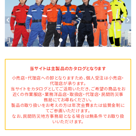
当サイトは主製品のカタログとなります
小売店・代理店への卸となりますため、個人受注は小売店・
代理店が承ります。
当サイトをカタログとしてご活用いただき、ご希望の商品をお
近くの作業服店・業務洋品店・取扱店・代理店・民間防災事
務局にてお尋ねください。
製品の取り扱いをお考えの方は年次会費または協賛金制に
てご参画いただけます。
なお、民間防災地方事務局となる場合は無条件でお取り扱
いいただけます。