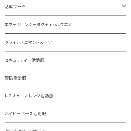
刺繍パッチ
企画室
身分証
1点もの
活動マーク
活動マーク
プリント
オフィシャル
POLICE EYE
トレードマーク
エマージェンシータクティカルウエア
災害事案別
ロイヤリティマーク
クライシスコマンドスーツ
2017九州北部豪雨
チャリティマーク
通信系
セキュリティー活動服
2018西日本豪雨
KOKONI KITE
操作・資格・技術・技能系
警防活動服
2018,6大阪北部地震
オールジャパン支援
車両系
レスキューオレンジ活動服
2018,9北海道胆振東部地震
重機系
ネイビーベース活動服
KOKONI KITE（ここにきて）