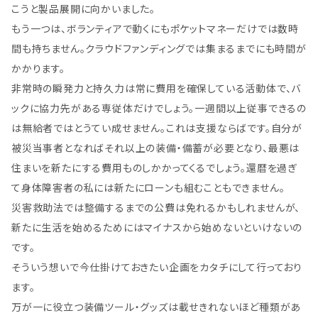
こうと製品展開に向かいました。
もう一つは、ボランティアで動くにもポケットマネーだけでは数時
間も持ちません。クラウドファンディングでは集まるまでにも時間が
かかります。
非常時の瞬発力と持久力は常に費用を確保している活動体で、バ
ックに協力先がある専従体だけでしょう。一週間以上従事できるの
は無給者ではとうてい成せません。これは支援ならばです。自分が
被災当事者となればそれ以上の装備・備蓄が必要となり、最悪は
住まいを新たにする費用ものしかかってくるでしょう。還暦を過ぎ
て身体障害者の私には新たにローンも組むこともできません。
災害救助法では整備するまでの公費は免れるかもしれませんが、
新たに生活を始めるためにはマイナスから始めないといけないの
です。
そういう想いで今仕掛けておきたい企画をカタチにして行っており
ます。
万が一に役立つ装備ツール・グッズは載せきれないほど種類があ