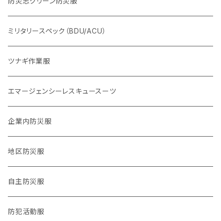
体力系
防災志グリーン防災服
2016,4熊本地震
ヘルプセンター系
ミリタリースペック（BDU/ACU）
2024,1,1 能登半島地震
物資系
ツナギ作業服
2024.9,21 能登北部豪雨
サバイバル系
エマージェンシーレスキュースーツ
タクティカル系
企業内防災服
医療系
地区防災服
公職バックアップ系
自主防災服
防犯・防災警戒系
防犯活動服