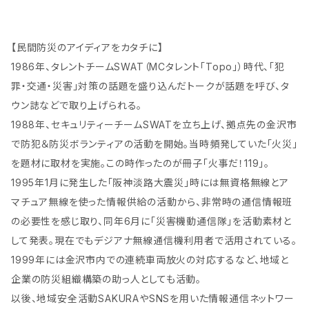
司）
【民間防災のアイディアをカタチに】
1986年、タレントチームSWAT（MCタレント「Topo」）時代、「犯
罪・交通・災害」対策の話題を盛り込んだトークが話題を呼び、タ
ウン誌などで取り上げられる。
1988年、セキュリティーチームSWATを立ち上げ、拠点先の金沢市
で防犯＆防災ボランティアの活動を開始。当時頻発していた「火災」
を題材に取材を実施。この時作ったのが冊子「火事だ！119」。
1995年1月に発生した「阪神淡路大震災」時には無資格無線とア
マチュア無線を使った情報供給の活動から、非常時の通信情報班
の必要性を感じ取り、同年6月に「災害機動通信隊」を活動素材と
して発表。現在でもデジアナ無線通信機利用者で活用されている。
1999年には金沢市内での連続車両放火の対応するなど、地域と
企業の防災組織構築の助っ人としても活動。
以後、地域安全活動SAKURAやSNSを用いた情報通信ネットワー