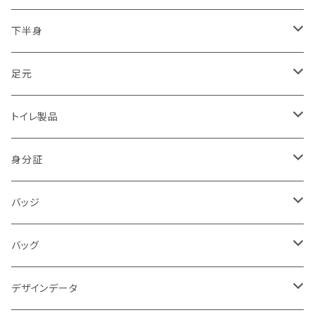
2017.07.05九州豪雨
トライク（3輪）・バギー・ジープ隊
下半身
2018.06.18大阪北部地震
ドローン隊
ひざ
足元
2018.07豪雨
防犯・警戒・警防活動隊
パンツ
ブーツ
トイレ製品
警察犬・検索犬・救助犬
中敷
簡易式
身分証
使い捨て
消防
バッジ
バッジ
災害時支援
災害時医療情報カード
POLICE
バッグ
映画
サバイバルゲーム
活動証
キャラクター
デザインデータ