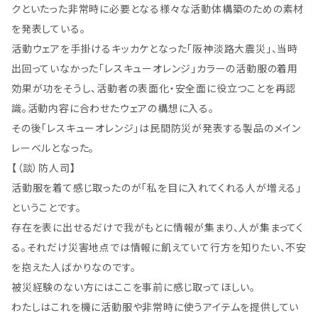
クといたった非常時に必要となる様々な活動体構築のための素材
を発表している。
活動ウェアを手掛けるキッカケとなった「阪神淡路大震災」、当時
出回っていなかった「レスキューオレンジ」カラーの活動服の着用
効果が功をそうし、活動者の表面化・安全面に役立つことを再認
識。活動内容に合わせたウェアの構想に入る。
その後「レスキューオレンジ」は民間防災が発表する製品のメイン
レーベルとなった。
【（談）防人司】
活動服を着て感じ取ったのが「私を目に入れてくれる人が増える」
ということです。
存在を表に出せるだけで我がもとに情報が集まり、人が集まってく
る。それだけ災害地点では情報に飢えていて行方を知りたい、不安
を抱えた人ばかりなのです。
被災経験のない方にはここを事前に感じ取ってほしい。
わたしはこれを機に活動服や非常時に使うアイテムを提供してい