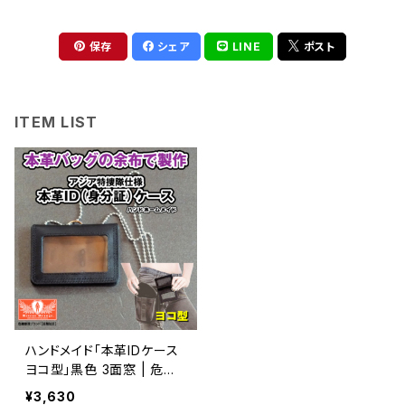
保存
シェア
LINE
ポスト
ITEM LIST
ハンドメイド「本革IDケース
ヨコ型」黒色 3面窓 | 危機
管理ブランド民間防災（防人
¥3,630