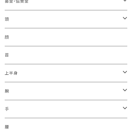
バッジ
中国管区
活動パンツ
幸福
アンテナ
募金・協賛金
2ピン
シュートスタイル
IDバッジ
モービル
ベスト
四国管区
トイレ製品
イヤフォン
輸入品販権
頭
編上げロング
所属バッジ
反射
非常用トイレ
イヤフォン
九州管区
感染予防
ヘルメット
顔
サイドジップ
活動者限定
ラジオホルスター
シークレットサービス
身分証ケース
格言
帽子
首
コンバットソールパターン
防刃
セキュリティポリス
本革
腕章
災害復興ブランド「KOKONI KITE」
上半身
タクティカルソールパターン
プレートキャリア
ボディーガード
タテ型
差込プレート
ソックス
チャリTシャツ
ベスト
腕
ジャングルソールパターン
タクティカル
ハーネスのみ
ヨコ型
刺繍
2016.04.14九州「熊本地震」
車両
通信ネットワーク
上着
保護
手
ミリタリー
スクリューイヤホン付
シルク印刷
2011.03.11東北沖地震「東日本大震災」
無線設備
二輪・バイク隊
保護
腰