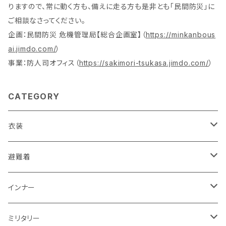
りますので、常に動く方も、備えに走る方も是非とも「民間防災」に
ご相談なさってください。
企画：民間防災 危機管理局【総合企画室】（
https://minkanbous
ai.jimdo.com/
）
事業：防人司オフィス（
https://sakimori-tsukasa.jimdo.com/
）
CATEGORY
衣装
活動服（防災服）
避難着
ドライウエア
レスキュー
レディス
インナー
赤色系
ドライウエア
POLICE・警察
メンズ
レディス
ミリタリー