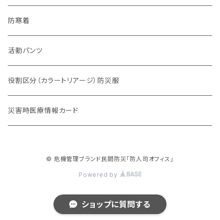
チーム系
防寒着
動物系
活動パンツ
役割区分（カラートリアージ）防災服
災害時医療情報カード
© 危機管理ブランド民間防災「防人司オフィス」
Powered by
ショップに質問する