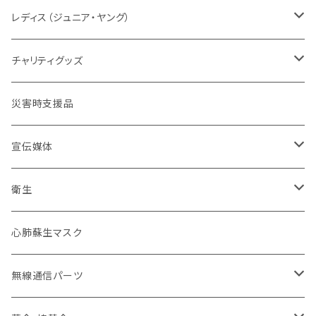
タクティカル
メーカー取り寄せ
レディスシルエット
パッド
パッド
情報
レスキューオレンジ
消防
レディス（ジュニア・ヤング）
防災服
コンパクト
セット販売
タクティカル
BDU
ベルト
自警団
民間防災
警察
ユニフォーム
チャリティグッズ
活動服
コンバット
ネイビーカラー
弾帯
ISHIKAWA
刺繍IDプレート
消防団
北海道
バイク
ドライウェア
デザインデータ
災害時支援品
乗車服&機動服
ミリタリー
カムフラージュ
安全帯
HOKKAIDO DOUOU
刺繍
ユニフォーム
ワッペン・パッチ
東北管区
災害復興ブランド「KOKONI KITE」
保安ツール
宣伝媒体
40mm幅以下
シルク印刷
刺繍
ブーツ
関東管区
チャリティ
ブーツ
火事だ119冊子製本用データ
衛生
40mm~49mm幅
防水台紙カスタム
プリント
本革
ポーチ
中部管区
インナー
お掃除用品
心肺蘇生マスク
50mm幅以上
防水台紙
革張り
コーティング
インソール
近畿管区
アンダーウエア（下着）
装飾
無線通信パーツ
ローラーバックル
樹脂
合皮
卸セット