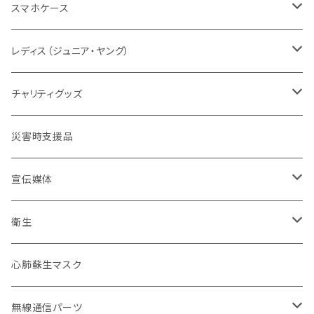
セット
レディス対応（メンズサイズダウン）
ソックス
腕のガード
支援
ガンスタンド
オールジャパンコールサイン
スマホケース
グリーン系
タクティカル
メーカー取り寄せ
レディスシルエット
パッド
パッド
情報
レスキューオレンジ
消防
レディス（ジュニア・ヤング）
防災服
コンパクト
セット販売
タクティカル
BDU
ベルト
自警団
民間防災
警察
ユニフォーム
チャリティグッズ
活動服
コンバット
ネイビーカラー
弾帯
ISHIKAWA
刺繍IDプレート
消防団
北海道
バイク
ドライウェア
デザインデータ
災害時支援品
乗車服&機動服
ミリタリー
カムフラージュ
安全帯
HOKKAIDO DOUOU
刺繍
ユニフォーム
ワッペン・パッチ
東北管区
災害復興ブランド「KOKONI KITE」
保安ツール
宣伝媒体
40mm幅以下
シルク印刷
刺繍
ブーツ
関東管区
チャリティ
ブーツ
火事だ119冊子製本用データ
衛生
40mm~49mm幅
防水台紙カスタム
プリント
本革
ポーチ
中部管区
インナー
お掃除用品
心肺蘇生マスク
50mm幅以上
防水台紙
革張り
コーティング
インソール
近畿管区
アンダーウエア（下着）
装飾
無線通信パーツ