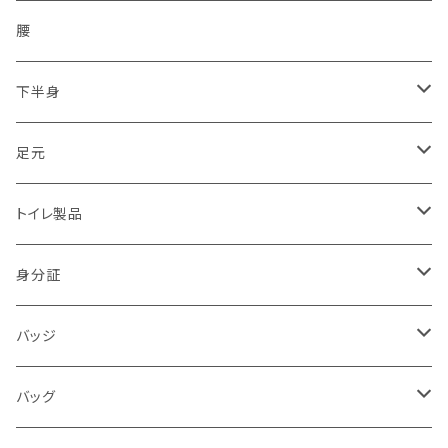
ミリタリー
スクリューイヤホン付
シルク印刷
2011.03.11東北沖地震「東日本大震災」
無線設備
二輪・バイク隊
保護
腰
2017.07.05九州豪雨
トライク（3輪）・バギー・ジープ隊
下半身
2018.06.18大阪北部地震
ドローン隊
ひざ
足元
2018.07豪雨
防犯・警戒・警防活動隊
パンツ
ブーツ
トイレ製品
警察犬・検索犬・救助犬
中敷
簡易式
身分証
使い捨て
消防
バッジ
バッジ
災害時支援
災害時医療情報カード
POLICE
バッグ