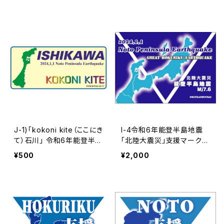
データー | 民間防災
ー | 民間防災
J-1)「kokoni kite（ここにき
I-4令和6年能登半島地震
て）石川」 令和6年能登半島
「北陸大震災」支援マーク4
地震チャリティーデーター |
デザイン A4&A5サイズ チャ
¥500
¥2,000
民間防災
リティーマークデーター |
民間防災