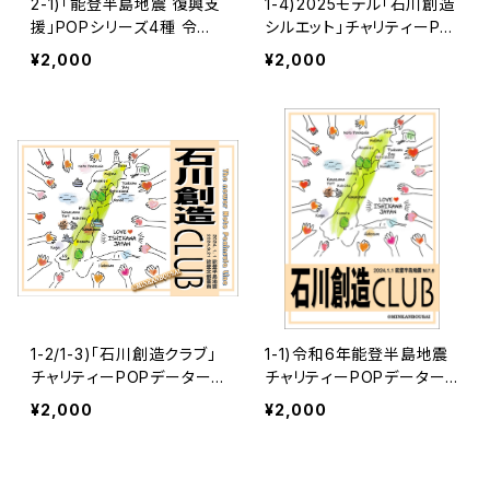
2-1)「能登半島地震 復興支
1-4)2025モデル「石川創造
援」POPシリーズ4種 令和6
シルエット」チャリティーPO
年能登半島地震チャリティ
Pデーター A3サイズ | 民間
¥2,000
¥2,000
ー支援データー | 民間防災
防災
1-2/1-3)「石川創造クラブ」
1-1)令和6年能登半島地震
チャリティーPOPデーター
チャリティーPOPデーター
「豪雨災害入り」A4&A3 カ
「石川創造クラブ」A4&A3
¥2,000
¥2,000
ーマグネット用も追加 | 民
カーマグネット推奨 | 民間
間防災
防災