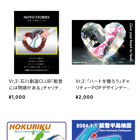
防災
Vr,3：石川創造CLUB「能登
Vr,2：「ハートを贈ろう」チャ
には物語がある」チャリティ
リティーPOPデザインデー
ーPOPデザインデーター |
ター | 民間防災
¥1,000
¥2,000
民間防災