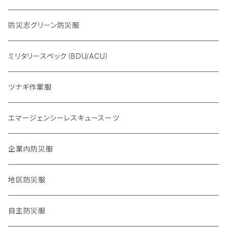
KOKONI KITE（ここにきて）
体力系
防災志グリーン防災服
2016,4熊本地震
ヘルプセンター系
ミリタリースペック（BDU/ACU）
2024,1,1 能登半島地震
物資系
ツナギ作業服
2024.9,21 能登北部豪雨
サバイバル系
エマージェンシーレスキュースーツ
タクティカル系
企業内防災服
医療系
地区防災服
公職バックアップ系
自主防災服