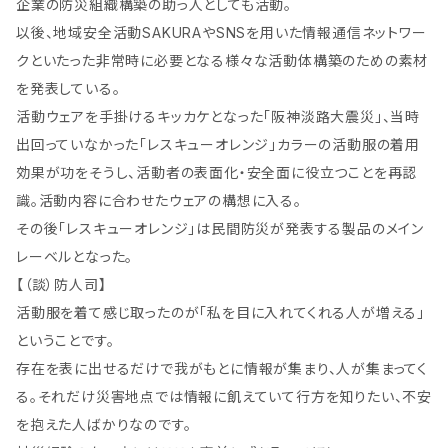
企業の防災組織構築の助っ人としても活動。
以後、地域安全活動SAKURAやSNSを用いた情報通信ネットワー
クといたった非常時に必要となる様々な活動体構築のための素材
を発表している。
活動ウェアを手掛けるキッカケとなった「阪神淡路大震災」、当時
出回っていなかった「レスキューオレンジ」カラーの活動服の着用
効果が功をそうし、活動者の表面化・安全面に役立つことを再認
識。活動内容に合わせたウェアの構想に入る。
その後「レスキューオレンジ」は民間防災が発表する製品のメイン
レーベルとなった。
【（談）防人司】
活動服を着て感じ取ったのが「私を目に入れてくれる人が増える」
ということです。
存在を表に出せるだけで我がもとに情報が集まり、人が集まってく
る。それだけ災害地点では情報に飢えていて行方を知りたい、不安
を抱えた人ばかりなのです。