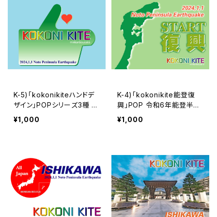
K-5)「kokonikiteハンドデ
K-4)「kokonikite能登復
ザイン」POPシリーズ3種 令
興」POP 令和6年能登半島
和6年能登半島地震チャリ
地震チャリティー支援デー
¥1,000
¥1,000
ティー支援データー | 民間
ター | 民間防災
防災