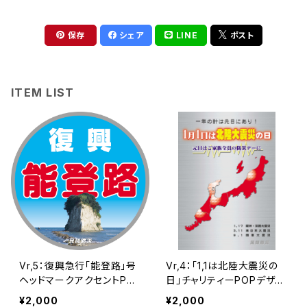
保存
シェア
LINE
ポスト
ITEM LIST
Vr,5：復興急行「能登路」号
Vr,4：「1,1は北陸大震災の
ヘッドマークアクセントPO
日」チャリティーPOPデザイ
Pデザインデーター | 民間
ンデーター | 民間防災
¥2,000
¥2,000