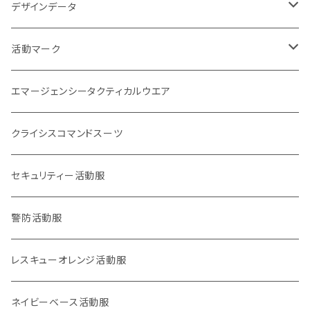
映画
サバイバルゲーム
活動証
キャラクター
デザインデータ
刺繍パッチ
企画室
身分証
1点もの
活動マーク
活動マーク
プリント
オフィシャル
POLICE EYE
トレードマーク
エマージェンシータクティカルウエア
災害事案別
ロイヤリティマーク
クライシスコマンドスーツ
2017九州北部豪雨
チャリティマーク
通信系
セキュリティー活動服
2018西日本豪雨
KOKONI KITE
操作・資格・技術・技能系
警防活動服
2018,6大阪北部地震
オールジャパン支援
車両系
レスキューオレンジ活動服
2018,9北海道胆振東部地震
重機系
ネイビーベース活動服