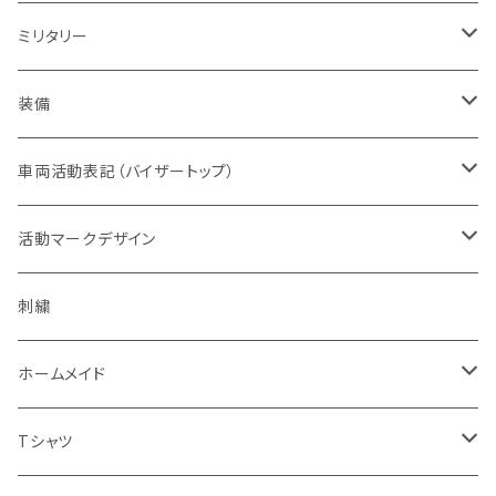
赤色系
ドライウエア
POLICE・警察
メンズ
レディス
ミリタリー
オレンジ系
バッジ
ドライウエア
取扱権利（販売など）
メンズ
ベスト
装備
青色系
パッチ（ワッペン）
オフィスウエア
帽子
ヘルメット
車両活動表記（バイザートップ）
濃色系
警察指定デザイン
デルタブランド
パブ衣装
ベルト
キャップ
緊急時表示
活動マークデザイン
黄色系
BDU
乗車型
刺繍
ナイトウエア
バッグ
フェイスマスク
警戒表示
活動チームマーク
刺繍
キャップ・帽子
機動服
フェイスガード付
シルク印刷
ステージ衣装
ポーチ
メガネ
オリジナル
ホームメイド
ベージュ系
キャップ・帽子
ハーフ型
スポーツウエア
ブーツ
ショール
通信
エスコートエンジェル
Tシャツ
グレー系
ミリタリー