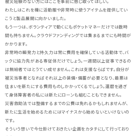
被災経験のない方にはここを事前に感じ取ってほしい。
わたしはこれを機に活動服や非常時に使うアイテムを提供してい
こうと製品展開に向かいました。
もう一つは、ボランティアで動くにもポケットマネーだけでは数時
間も持ちません。クラウドファンディングでは集まるまでにも時間が
かかります。
非常時の瞬発力と持久力は常に費用を確保している活動体で、バ
ックに協力先がある専従体だけでしょう。一週間以上従事できるの
は無給者ではとうてい成せません。これは支援ならばです。自分が
被災当事者となればそれ以上の装備・備蓄が必要となり、最悪は
住まいを新たにする費用ものしかかってくるでしょう。還暦を過ぎ
て身体障害者の私には新たにローンも組むこともできません。
災害救助法では整備するまでの公費は免れるかもしれませんが、
新たに生活を始めるためにはマイナスから始めないといけないの
です。
そういう想いで今仕掛けておきたい企画をカタチにして行っており