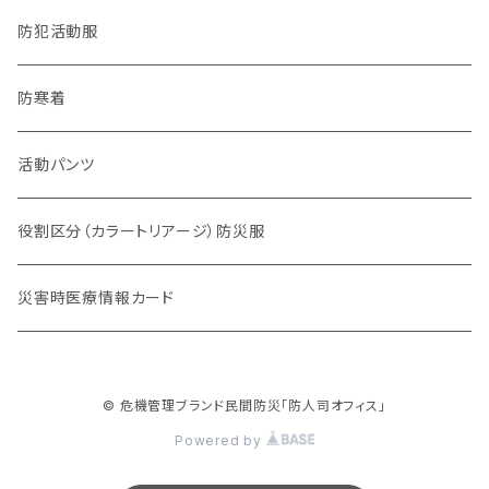
防犯・防災警戒系
防犯活動服
チーム系
防寒着
動物系
活動パンツ
役割区分（カラートリアージ）防災服
災害時医療情報カード
© 危機管理ブランド民間防災「防人司オフィス」
Powered by