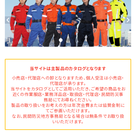
当サイトは主製品のカタログとなります
小売店・代理店への卸となりますため、個人受注は小売店・
代理店が承ります。
当サイトをカタログとしてご活用いただき、ご希望の商品をお
近くの作業服店・業務洋品店・取扱店・代理店・民間防災事
務局にてお尋ねください。
製品の取り扱いをお考えの方は年次会費または協賛金制に
てご参画いただけます。
なお、民間防災地方事務局となる場合は無条件でお取り扱
いいただけます。