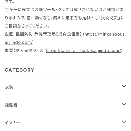
ます。
万が一に役立つ装備ツール・グッズは載せきれないほど種類があ
りますので、常に動く方も、備えに走る方も是非とも「民間防災」に
ご相談なさってください。
企画：民間防災 危機管理局【総合企画室】（
https://minkanbous
ai.jimdo.com/
）
事業：防人司オフィス（
https://sakimori-tsukasa.jimdo.com/
）
CATEGORY
衣装
活動服（防災服）
避難着
ドライウエア
レスキュー
レディス
インナー