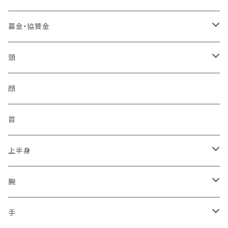
ローラーバックル
樹脂
合皮
卸セット
バッジ
中国管区
活動パンツ
幸福
アンテナ
募金・協賛金
2ピン
シュートスタイル
IDバッジ
モービル
ベスト
四国管区
トイレ製品
イヤフォン
輸入品販権
頭
編上げロング
所属バッジ
反射
非常用トイレ
イヤフォン
九州管区
感染予防
ヘルメット
顔
サイドジップ
活動者限定
ラジオホルスター
シークレットサービス
身分証ケース
格言
帽子
首
コンバットソールパターン
防刃
セキュリティポリス
本革
腕章
災害復興ブランド「KOKONI KITE」
上半身
タクティカルソールパターン
プレートキャリア
ボディーガード
タテ型
差込プレート
ソックス
チャリTシャツ
ベスト
腕
ジャングルソールパターン
タクティカル
ハーネスのみ
ヨコ型
刺繍
2016.04.14九州「熊本地震」
車両
通信ネットワーク
上着
保護
手