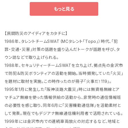
もっと見る
【民間防災のアイディアをカタチに】
1986年、タレントチームSWAT（MCタレント「Topo」）時代、「犯
罪・交通・災害」対策の話題を盛り込んだトークが話題を呼び、タ
ウン誌などで取り上げられる。
1988年、セキュリティーチームSWATを立ち上げ、拠点先の金沢市
で防犯＆防災ボランティアの活動を開始。当時頻発していた「火災」
を題材に取材を実施。この時作ったのが冊子「火事だ！119」。
1995年1月に発生した「阪神淡路大震災」時には無資格無線とア
マチュア無線を使った情報供給の活動から、非常時の通信情報班
の必要性を感じ取り、同年6月に「災害機動通信隊」を活動素材と
して発表。現在でもデジアナ無線通信機利用者で活用されている。
1999年には金沢市内での連続車両放火の対応するなど、地域と