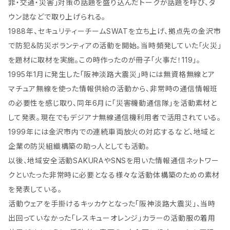
罪・交通・災害」対策の話題を盛り込んだトークが話題を呼び、タ
ウン誌などで取り上げられる。
1988年、セキュリティーチームSWATを立ち上げ、拠点先の金沢市
で防犯＆防災ボランティアの活動を開始。当時頻発していた「火災」
を題材に取材を実施。この時作ったのが冊子「火事だ！119」。
1995年1月に発生した「阪神淡路大震災」時には無資格無線とア
マチュア無線を使った情報供給の活動から、非常時の通信情報班
の必要性を感じ取り、同年6月に「災害機動通信隊」を活動素材と
して発表。現在でもデジアナ無線通信機利用者で活用されている。
1999年には金沢市内での連続車両放火の対応するなど、地域と
企業の防災組織構築の助っ人としても活動。
以後、地域安全活動SAKURAやSNSを用いた情報通信ネットワー
クといたった非常時に必要となる様々な活動体構築のための素材
を発表している。
活動ウェアを手掛けるキッカケとなった「阪神淡路大震災」、当時
出回っていなかった「レスキューオレンジ」カラーの活動服の着用