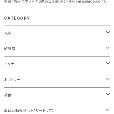
事業：防人司オフィス（
https://sakimori-tsukasa.jimdo.com/
）
CATEGORY
衣装
活動服（防災服）
避難着
ドライウエア
レスキュー
レディス
インナー
赤色系
ドライウエア
POLICE・警察
メンズ
レディス
ミリタリー
オレンジ系
バッジ
ドライウエア
取扱権利（販売など）
メンズ
ベスト
装備
青色系
パッチ（ワッペン）
オフィスウエア
帽子
ヘルメット
車両活動表記（バイザートップ）