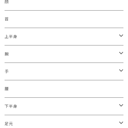
反射
非常用トイレ
イヤフォン
九州管区
感染予防
ヘルメット
顔
サイドジップ
活動者限定
ラジオホルスター
シークレットサービス
身分証ケース
格言
帽子
首
コンバットソールパターン
防刃
セキュリティポリス
本革
腕章
災害復興ブランド「KOKONI KITE」
上半身
タクティカルソールパターン
プレートキャリア
ボディーガード
タテ型
差込プレート
ソックス
チャリTシャツ
ベスト
腕
ジャングルソールパターン
タクティカル
ハーネスのみ
ヨコ型
刺繍
2016.04.14九州「熊本地震」
車両
通信ネットワーク
上着
保護
手
ミリタリー
スクリューイヤホン付
シルク印刷
2011.03.11東北沖地震「東日本大震災」
無線設備
二輪・バイク隊
保護
腰
2017.07.05九州豪雨
トライク（3輪）・バギー・ジープ隊
下半身
2018.06.18大阪北部地震
ドローン隊
ひざ
足元