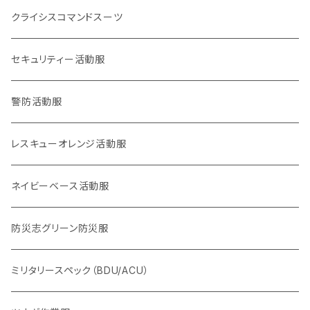
災害事案別
ロイヤリティマーク
クライシスコマンドスーツ
2017九州北部豪雨
チャリティマーク
通信系
セキュリティー活動服
2018西日本豪雨
KOKONI KITE
操作・資格・技術・技能系
警防活動服
2018,6大阪北部地震
オールジャパン支援
車両系
レスキューオレンジ活動服
2018,9北海道胆振東部地震
重機系
ネイビーベース活動服
KOKONI KITE（ここにきて）
体力系
防災志グリーン防災服
2016,4熊本地震
ヘルプセンター系
ミリタリースペック（BDU/ACU）
2024,1,1 能登半島地震