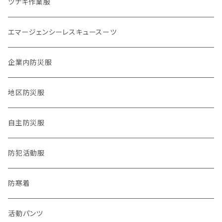
物資系
ツナギ作業服
2024.9,21 能登北部豪雨
サバイバル系
エマージェンシーレスキュースーツ
タクティカル系
企業内防災服
医療系
地区防災服
公職バックアップ系
自主防災服
防犯・防災警戒系
防犯活動服
チーム系
防寒着
動物系
活動パンツ