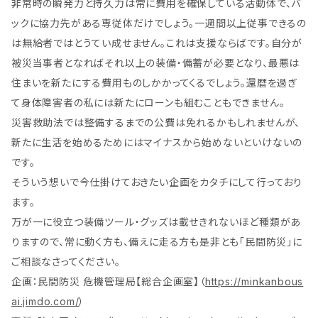
非常時の瞬発力と持久力は常に費用を確保している活動体で、バ
ックに協力先がある専従体だけでしょう。一週間以上従事できるの
は無給者ではとうてい成せません。これは支援ならばです。自分が
被災当事者となればそれ以上の装備・備蓄が必要となり、最悪は
住まいを新たにする費用ものしかかってくるでしょう。還暦を過ぎ
て身体障害者の私には新たにローンも組むこともできません。
災害救助法では整備するまでの公費は免れるかもしれませんが、
新たに生活を始めるためにはマイナスから始めないといけないの
です。
そういう想いで今仕掛けておきたい企画をカタチにして行っており
ます。
万が一に役立つ装備ツール・グッズは載せきれないほど種類があ
りますので、常に動く方も、備えに走る方も是非とも「民間防災」に
ご相談なさってください。
企画：民間防災 危機管理局【総合企画室】（
https://minkanbous
ai.jimdo.com/
）