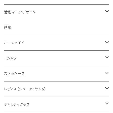
濃色系
警察指定デザイン
デルタブランド
パブ衣装
ベルト
キャップ
緊急時表示
活動マークデザイン
黄色系
BDU
乗車型
刺繍
ナイトウエア
バッグ
フェイスマスク
警戒表示
活動チームマーク
刺繍
キャップ・帽子
機動服
フェイスガード付
シルク印刷
ステージ衣装
ポーチ
メガネ
オリジナル
ホームメイド
ベージュ系
キャップ・帽子
ハーフ型
スポーツウエア
ブーツ
ショール
通信
エスコートエンジェル
Tシャツ
グレー系
ミリタリー
セット
レディス対応（メンズサイズダウン）
ソックス
腕のガード
支援
ガンスタンド
オールジャパンコールサイン
スマホケース
グリーン系
タクティカル
メーカー取り寄せ
レディスシルエット
パッド
パッド
情報
レスキューオレンジ
消防
レディス（ジュニア・ヤング）
防災服
コンパクト
セット販売
タクティカル
BDU
ベルト
自警団
民間防災
警察
ユニフォーム
チャリティグッズ
活動服