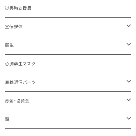
コンバット
ネイビーカラー
弾帯
ISHIKAWA
刺繍IDプレート
消防団
北海道
バイク
ドライウェア
デザインデータ
災害時支援品
乗車服&機動服
ミリタリー
カムフラージュ
安全帯
HOKKAIDO DOUOU
刺繍
ユニフォーム
ワッペン・パッチ
東北管区
災害復興ブランド「KOKONI KITE」
保安ツール
宣伝媒体
40mm幅以下
シルク印刷
刺繍
ブーツ
関東管区
チャリティ
ブーツ
火事だ119冊子製本用データ
衛生
40mm~49mm幅
防水台紙カスタム
プリント
本革
ポーチ
中部管区
インナー
お掃除用品
心肺蘇生マスク
50mm幅以上
防水台紙
革張り
コーティング
インソール
近畿管区
アンダーウエア（下着）
装飾
無線通信パーツ
ローラーバックル
樹脂
合皮
卸セット
バッジ
中国管区
活動パンツ
幸福
アンテナ
募金・協賛金
2ピン
シュートスタイル
IDバッジ
モービル
ベスト
四国管区
トイレ製品
イヤフォン
輸入品販権
頭
編上げロング
所属バッジ