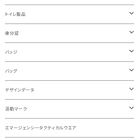
2018.07豪雨
防犯・警戒・警防活動隊
パンツ
ブーツ
トイレ製品
警察犬・検索犬・救助犬
中敷
簡易式
身分証
使い捨て
消防
バッジ
バッジ
災害時支援
災害時医療情報カード
POLICE
バッグ
映画
サバイバルゲーム
活動証
キャラクター
デザインデータ
刺繍パッチ
企画室
身分証
1点もの
活動マーク
活動マーク
プリント
オフィシャル
POLICE EYE
トレードマーク
エマージェンシータクティカルウエア