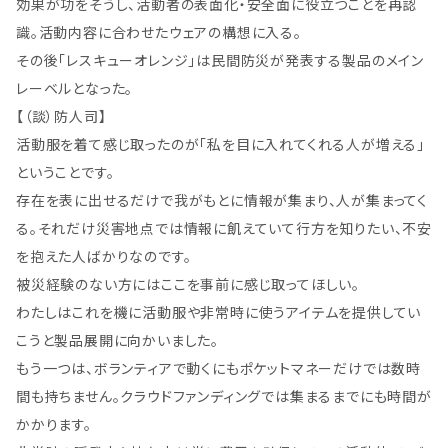
効果が功をそうし、活動者の表面化・安全面に役立つことを再認
識。活動内容に合わせたウェアの構想に入る。
その後「レスキューオレンジ」は民間防災が発表する製品のメイン
レーベルとなった。
【（談）防人司】
活動服を着て感じ取ったのが「私を目に入れてくれる人が増える」
ということです。
存在を表に出せるだけで我がもとに情報が集まり、人が集まってく
る。それだけ災害地点では情報に飢えていて行方を知りたい、不安
を抱えた人ばかりなのです。
被災経験のない方にはここを事前に感じ取ってほしい。
わたしはこれを機に活動服や非常時に使うアイテムを提供してい
こうと製品展開に向かいました。
もう一つは、ボランティアで動くにもポケットマネーだけでは数時
間も持ちません。クラウドファンディングでは集まるまでにも時間が
かかります。