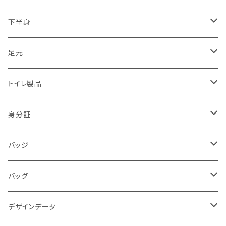
2017.07.05九州豪雨
トライク（3輪）・バギー・ジープ隊
下半身
2018.06.18大阪北部地震
ドローン隊
ひざ
足元
2018.07豪雨
防犯・警戒・警防活動隊
パンツ
ブーツ
トイレ製品
警察犬・検索犬・救助犬
中敷
簡易式
身分証
使い捨て
消防
バッジ
バッジ
災害時支援
災害時医療情報カード
POLICE
バッグ
映画
サバイバルゲーム
活動証
キャラクター
デザインデータ