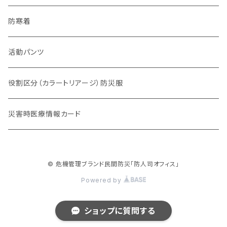
チーム系
防寒着
動物系
活動パンツ
役割区分（カラートリアージ）防災服
災害時医療情報カード
© 危機管理ブランド民間防災「防人司オフィス」
Powered by
ショップに質問する