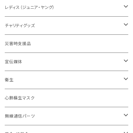
タクティカル
メーカー取り寄せ
レディスシルエット
パッド
パッド
情報
レスキューオレンジ
消防
レディス（ジュニア・ヤング）
防災服
コンパクト
セット販売
タクティカル
BDU
ベルト
自警団
民間防災
警察
ユニフォーム
チャリティグッズ
活動服
コンバット
ネイビーカラー
弾帯
ISHIKAWA
刺繍IDプレート
消防団
北海道
バイク
ドライウェア
デザインデータ
災害時支援品
乗車服&機動服
ミリタリー
カムフラージュ
安全帯
HOKKAIDO DOUOU
刺繍
ユニフォーム
ワッペン・パッチ
東北管区
災害復興ブランド「KOKONI KITE」
保安ツール
宣伝媒体
40mm幅以下
シルク印刷
刺繍
ブーツ
関東管区
チャリティ
ブーツ
火事だ119冊子製本用データ
衛生
40mm~49mm幅
防水台紙カスタム
プリント
本革
ポーチ
中部管区
インナー
お掃除用品
心肺蘇生マスク
50mm幅以上
防水台紙
革張り
コーティング
インソール
近畿管区
アンダーウエア（下着）
装飾
無線通信パーツ
ローラーバックル
樹脂
合皮
卸セット