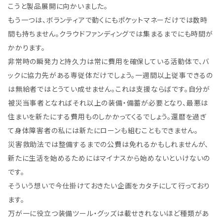
こうと製品展開に向かいました。
もう一つは、ボランティアで動くにもポケットマネーだけでは数時
間も持ちません。クラウドファンディングでは集まるまでにも時間が
かかります。
非常時の瞬発力と持久力は常に費用を確保している活動体で、バ
ックに協力先がある専従体だけでしょう。一週間以上従事できるの
は無給者ではとうてい成せません。これは支援ならばです。自分が
被災当事者となればそれ以上の装備・備蓄が必要となり、最悪は
住まいを新たにする費用ものしかかってくるでしょう。還暦を過ぎ
て身体障害者の私には新たにローンも組むこともできません。
災害救助法では整備するまでの公費は免れるかもしれませんが、
新たに生活を始めるためにはマイナスから始めないといけないの
です。
そういう想いで今仕掛けておきたい企画をカタチにして行っており
ます。
万が一に役立つ装備ツール・グッズは載せきれないほど種類があ