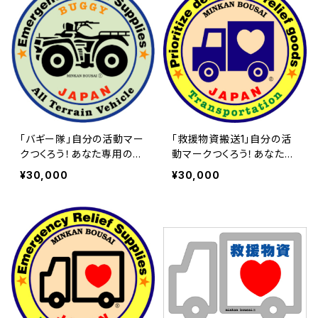
「バギー隊」自分の活動マー
「救援物資搬送1」自分の活
クつくろう！あなた専用のロ
動マークつくろう！あなた専
イヤリティ（使用権）マーク |
用のロイヤリティ（使用権）
¥30,000
¥30,000
民間防災 危機管理局
マーク | 民間防災 危機管
理局