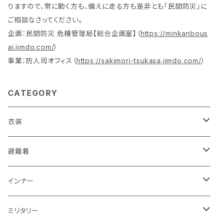
りますので、常に動く方も、備えに走る方も是非とも「民間防災」に
ご相談なさってください。
企画：民間防災 危機管理局【総合企画室】（
https://minkanbous
ai.jimdo.com/
）
事業：防人司オフィス（
https://sakimori-tsukasa.jimdo.com/
）
CATEGORY
衣装
活動服（防災服）
避難着
ドライウエア
レスキュー
レディス
インナー
赤色系
ドライウエア
POLICE・警察
メンズ
レディス
ミリタリー