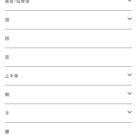
バッジ
中国管区
活動パンツ
幸福
アンテナ
募金・協賛金
2ピン
シュートスタイル
IDバッジ
モービル
ベスト
四国管区
トイレ製品
イヤフォン
輸入品販権
頭
編上げロング
所属バッジ
反射
非常用トイレ
イヤフォン
九州管区
感染予防
ヘルメット
顔
サイドジップ
活動者限定
ラジオホルスター
シークレットサービス
身分証ケース
格言
帽子
首
コンバットソールパターン
防刃
セキュリティポリス
本革
腕章
災害復興ブランド「KOKONI KITE」
上半身
タクティカルソールパターン
プレートキャリア
ボディーガード
タテ型
差込プレート
ソックス
チャリTシャツ
ベスト
腕
ジャングルソールパターン
タクティカル
ハーネスのみ
ヨコ型
刺繍
2016.04.14九州「熊本地震」
車両
通信ネットワーク
上着
保護
手
ミリタリー
スクリューイヤホン付
シルク印刷
2011.03.11東北沖地震「東日本大震災」
無線設備
二輪・バイク隊
保護
腰