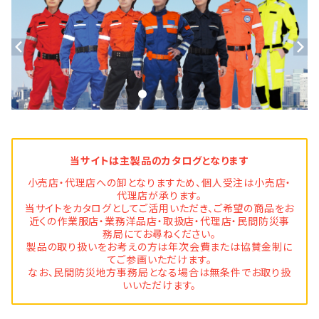
当サイトは主製品のカタログとなります
小売店・代理店への卸となりますため、個人受注は小売店・
代理店が承ります。
当サイトをカタログとしてご活用いただき、ご希望の商品をお
近くの作業服店・業務洋品店・取扱店・代理店・民間防災事
務局にてお尋ねください。
製品の取り扱いをお考えの方は年次会費または協賛金制に
てご参画いただけます。
なお、民間防災地方事務局となる場合は無条件でお取り扱
いいただけます。