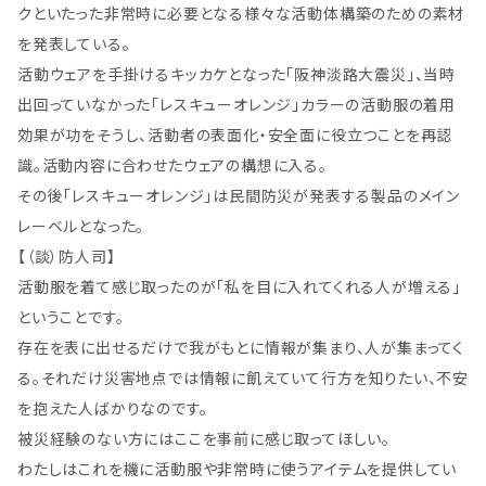
クといたった非常時に必要となる様々な活動体構築のための素材
を発表している。
活動ウェアを手掛けるキッカケとなった「阪神淡路大震災」、当時
出回っていなかった「レスキューオレンジ」カラーの活動服の着用
効果が功をそうし、活動者の表面化・安全面に役立つことを再認
識。活動内容に合わせたウェアの構想に入る。
その後「レスキューオレンジ」は民間防災が発表する製品のメイン
レーベルとなった。
【（談）防人司】
活動服を着て感じ取ったのが「私を目に入れてくれる人が増える」
ということです。
存在を表に出せるだけで我がもとに情報が集まり、人が集まってく
る。それだけ災害地点では情報に飢えていて行方を知りたい、不安
を抱えた人ばかりなのです。
被災経験のない方にはここを事前に感じ取ってほしい。
わたしはこれを機に活動服や非常時に使うアイテムを提供してい