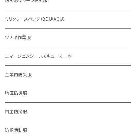
体力系
防災志グリーン防災服
2016,4熊本地震
ヘルプセンター系
ミリタリースペック（BDU/ACU）
2024,1,1 能登半島地震
物資系
ツナギ作業服
2024.9,21 能登北部豪雨
サバイバル系
エマージェンシーレスキュースーツ
タクティカル系
企業内防災服
医療系
地区防災服
公職バックアップ系
自主防災服
防犯・防災警戒系
防犯活動服