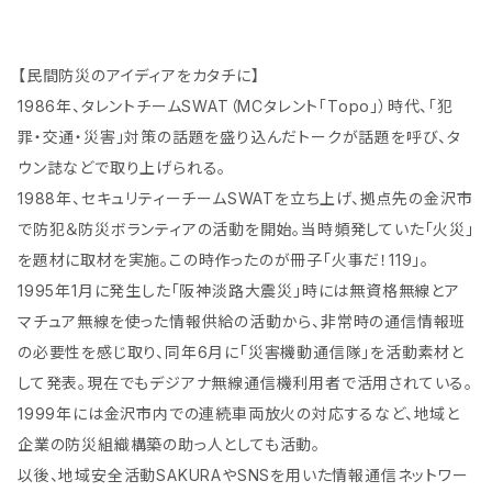
マーク | 民間防災 危機管
理局
【民間防災のアイディアをカタチに】
1986年、タレントチームSWAT（MCタレント「Topo」）時代、「犯
罪・交通・災害」対策の話題を盛り込んだトークが話題を呼び、タ
ウン誌などで取り上げられる。
1988年、セキュリティーチームSWATを立ち上げ、拠点先の金沢市
で防犯＆防災ボランティアの活動を開始。当時頻発していた「火災」
を題材に取材を実施。この時作ったのが冊子「火事だ！119」。
1995年1月に発生した「阪神淡路大震災」時には無資格無線とア
マチュア無線を使った情報供給の活動から、非常時の通信情報班
の必要性を感じ取り、同年6月に「災害機動通信隊」を活動素材と
して発表。現在でもデジアナ無線通信機利用者で活用されている。
1999年には金沢市内での連続車両放火の対応するなど、地域と
企業の防災組織構築の助っ人としても活動。
以後、地域安全活動SAKURAやSNSを用いた情報通信ネットワー