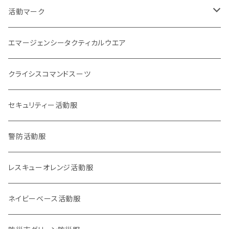
刺繍パッチ
企画室
身分証
1点もの
活動マーク
活動マーク
プリント
オフィシャル
POLICE EYE
トレードマーク
エマージェンシータクティカルウエア
災害事案別
ロイヤリティマーク
クライシスコマンドスーツ
2017九州北部豪雨
チャリティマーク
通信系
セキュリティー活動服
2018西日本豪雨
KOKONI KITE
操作・資格・技術・技能系
警防活動服
2018,6大阪北部地震
オールジャパン支援
車両系
レスキューオレンジ活動服
2018,9北海道胆振東部地震
重機系
ネイビーベース活動服
KOKONI KITE（ここにきて）