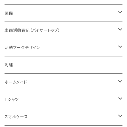
オレンジ系
バッジ
ドライウエア
取扱権利（販売など）
メンズ
ベスト
装備
青色系
パッチ（ワッペン）
オフィスウエア
帽子
ヘルメット
車両活動表記（バイザートップ）
濃色系
警察指定デザイン
デルタブランド
パブ衣装
ベルト
キャップ
緊急時表示
活動マークデザイン
黄色系
BDU
乗車型
刺繍
ナイトウエア
バッグ
フェイスマスク
警戒表示
活動チームマーク
刺繍
キャップ・帽子
機動服
フェイスガード付
シルク印刷
ステージ衣装
ポーチ
メガネ
オリジナル
ホームメイド
ベージュ系
キャップ・帽子
ハーフ型
スポーツウエア
ブーツ
ショール
通信
エスコートエンジェル
Tシャツ
グレー系
ミリタリー
セット
レディス対応（メンズサイズダウン）
ソックス
腕のガード
支援
ガンスタンド
オールジャパンコールサイン
スマホケース
グリーン系