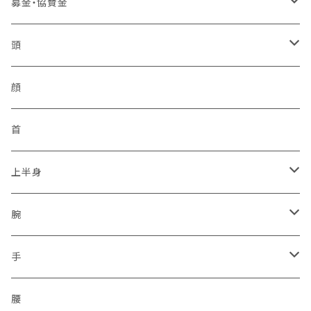
バッジ
中国管区
活動パンツ
幸福
アンテナ
募金・協賛金
2ピン
シュートスタイル
IDバッジ
モービル
ベスト
四国管区
トイレ製品
イヤフォン
輸入品販権
頭
編上げロング
所属バッジ
反射
非常用トイレ
イヤフォン
九州管区
感染予防
ヘルメット
顔
サイドジップ
活動者限定
ラジオホルスター
シークレットサービス
身分証ケース
格言
帽子
首
コンバットソールパターン
防刃
セキュリティポリス
本革
腕章
災害復興ブランド「KOKONI KITE」
上半身
タクティカルソールパターン
プレートキャリア
ボディーガード
タテ型
差込プレート
ソックス
チャリTシャツ
ベスト
腕
ジャングルソールパターン
タクティカル
ハーネスのみ
ヨコ型
刺繍
2016.04.14九州「熊本地震」
車両
通信ネットワーク
上着
保護
手
ミリタリー
スクリューイヤホン付
シルク印刷
2011.03.11東北沖地震「東日本大震災」
無線設備
二輪・バイク隊
保護
腰