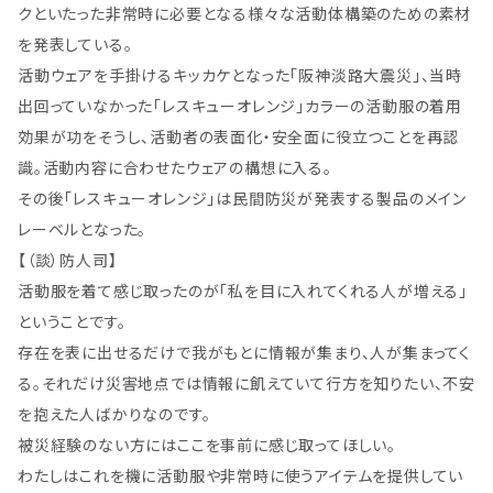
クといたった非常時に必要となる様々な活動体構築のための素材
を発表している。
活動ウェアを手掛けるキッカケとなった「阪神淡路大震災」、当時
出回っていなかった「レスキューオレンジ」カラーの活動服の着用
効果が功をそうし、活動者の表面化・安全面に役立つことを再認
識。活動内容に合わせたウェアの構想に入る。
その後「レスキューオレンジ」は民間防災が発表する製品のメイン
レーベルとなった。
【（談）防人司】
活動服を着て感じ取ったのが「私を目に入れてくれる人が増える」
ということです。
存在を表に出せるだけで我がもとに情報が集まり、人が集まってく
る。それだけ災害地点では情報に飢えていて行方を知りたい、不安
を抱えた人ばかりなのです。
被災経験のない方にはここを事前に感じ取ってほしい。
わたしはこれを機に活動服や非常時に使うアイテムを提供してい