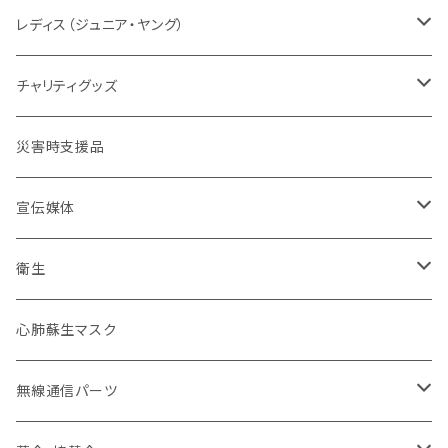
タクティカル
メーカー取り寄せ
レディスシルエット
パッド
パッド
情報
レスキューオレンジ
消防
レディス（ジュニア・ヤング）
防災服
コンパクト
セット販売
タクティカル
BDU
ベルト
自警団
民間防災
警察
ユニフォーム
チャリティグッズ
活動服
コンバット
ネイビーカラー
弾帯
ISHIKAWA
刺繍IDプレート
消防団
北海道
バイク
ドライウェア
デザインデータ
災害時支援品
乗車服&機動服
ミリタリー
カムフラージュ
安全帯
HOKKAIDO DOUOU
刺繍
ユニフォーム
ワッペン・パッチ
東北管区
災害復興ブランド「KOKONI KITE」
保安ツール
宣伝媒体
40mm幅以下
シルク印刷
刺繍
ブーツ
関東管区
チャリティ
ブーツ
火事だ119冊子製本用データ
衛生
40mm~49mm幅
防水台紙カスタム
プリント
本革
ポーチ
中部管区
インナー
お掃除用品
心肺蘇生マスク
50mm幅以上
防水台紙
革張り
コーティング
インソール
近畿管区
アンダーウエア（下着）
装飾
無線通信パーツ
ローラーバックル
樹脂
合皮
卸セット