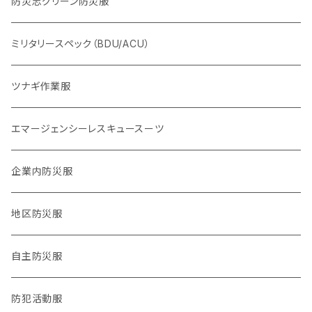
体力系
防災志グリーン防災服
2016,4熊本地震
ヘルプセンター系
ミリタリースペック（BDU/ACU）
2024,1,1 能登半島地震
物資系
ツナギ作業服
2024.9,21 能登北部豪雨
サバイバル系
エマージェンシーレスキュースーツ
タクティカル系
企業内防災服
医療系
地区防災服
公職バックアップ系
自主防災服
防犯・防災警戒系
防犯活動服