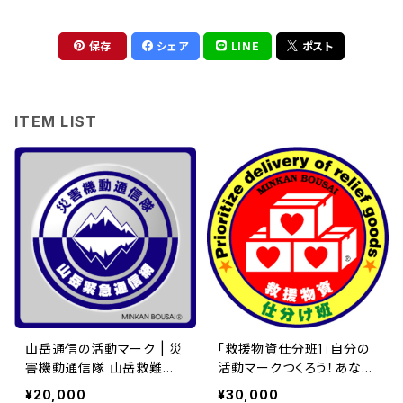
保存
シェア
LINE
ポスト
ITEM LIST
山岳通信の活動マーク | 災
「救援物資仕分班1」自分の
害機動通信隊 山岳救難通
活動マークつくろう！あなた
信チーム | 危機管理ブラン
専用のロイヤリティ（使用
¥20,000
¥30,000