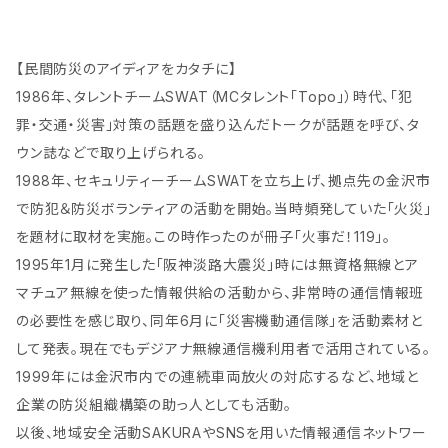
ド民間防災
権）マーク | 民間防災 危機
管理局
【民間防災のアイディアをカタチに】
1986年、タレントチームSWAT（MCタレント「Topo」）時代、「犯
罪・交通・災害」対策の話題を盛り込んだトークが話題を呼び、タ
ウン誌などで取り上げられる。
1988年、セキュリティーチームSWATを立ち上げ、拠点先の金沢市
で防犯＆防災ボランティアの活動を開始。当時頻発していた「火災」
を題材に取材を実施。この時作ったのが冊子「火事だ！119」。
1995年1月に発生した「阪神淡路大震災」時には無資格無線とア
マチュア無線を使った情報供給の活動から、非常時の通信情報班
の必要性を感じ取り、同年6月に「災害機動通信隊」を活動素材と
して発表。現在でもデジアナ無線通信機利用者で活用されている。
1999年には金沢市内での連続車両放火の対応するなど、地域と
企業の防災組織構築の助っ人としても活動。
以後、地域安全活動SAKURAやSNSを用いた情報通信ネットワー