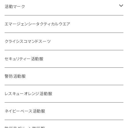
刺繍パッチ
企画室
身分証
1点もの
活動マーク
活動マーク
プリント
オフィシャル
POLICE EYE
トレードマーク
エマージェンシータクティカルウエア
災害事案別
ロイヤリティマーク
クライシスコマンドスーツ
2017九州北部豪雨
チャリティマーク
通信系
セキュリティー活動服
2018西日本豪雨
KOKONI KITE
操作・資格・技術・技能系
警防活動服
2018,6大阪北部地震
オールジャパン支援
車両系
レスキューオレンジ活動服
2018,9北海道胆振東部地震
重機系
ネイビーベース活動服
KOKONI KITE（ここにきて）