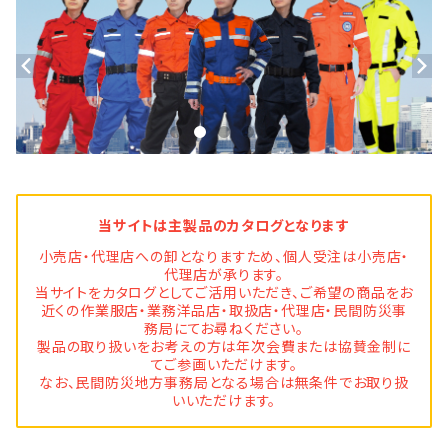
当サイトは主製品のカタログとなります
小売店・代理店への卸となりますため、個人受注は小売店・
代理店が承ります。
当サイトをカタログとしてご活用いただき、ご希望の商品をお
近くの作業服店・業務洋品店・取扱店・代理店・民間防災事
務局にてお尋ねください。
製品の取り扱いをお考えの方は年次会費または協賛金制に
てご参画いただけます。
なお、民間防災地方事務局となる場合は無条件でお取り扱
いいただけます。