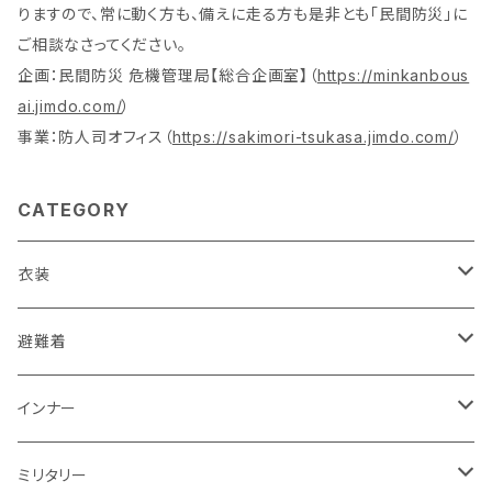
りますので、常に動く方も、備えに走る方も是非とも「民間防災」に
ご相談なさってください。
企画：民間防災 危機管理局【総合企画室】（
https://minkanbous
ai.jimdo.com/
）
事業：防人司オフィス（
https://sakimori-tsukasa.jimdo.com/
）
CATEGORY
衣装
活動服（防災服）
避難着
ドライウエア
レスキュー
レディス
インナー
赤色系
ドライウエア
POLICE・警察
メンズ
レディス
ミリタリー