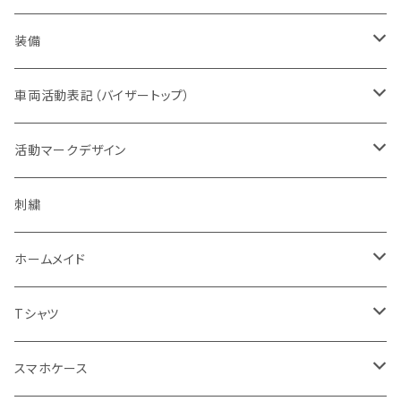
オレンジ系
バッジ
ドライウエア
取扱権利（販売など）
メンズ
ベスト
装備
青色系
パッチ（ワッペン）
オフィスウエア
帽子
ヘルメット
車両活動表記（バイザートップ）
濃色系
警察指定デザイン
デルタブランド
パブ衣装
ベルト
キャップ
緊急時表示
活動マークデザイン
黄色系
BDU
乗車型
刺繍
ナイトウエア
バッグ
フェイスマスク
警戒表示
活動チームマーク
刺繍
キャップ・帽子
機動服
フェイスガード付
シルク印刷
ステージ衣装
ポーチ
メガネ
オリジナル
ホームメイド
ベージュ系
キャップ・帽子
ハーフ型
スポーツウエア
ブーツ
ショール
通信
エスコートエンジェル
Tシャツ
グレー系
ミリタリー
セット
レディス対応（メンズサイズダウン）
ソックス
腕のガード
支援
ガンスタンド
オールジャパンコールサイン
スマホケース
グリーン系