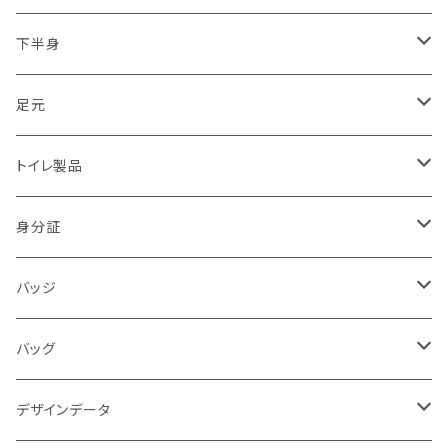
2017.07.05九州豪雨
トライク（3輪）・バギー・ジープ隊
下半身
2018.06.18大阪北部地震
ドローン隊
ひざ
足元
2018.07豪雨
防犯・警戒・警防活動隊
パンツ
ブーツ
トイレ製品
警察犬・検索犬・救助犬
中敷
簡易式
身分証
使い捨て
消防
バッジ
バッジ
災害時支援
災害時医療情報カード
POLICE
バッグ
映画
サバイバルゲーム
活動証
キャラクター
デザインデータ