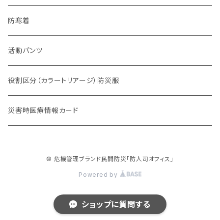
チーム系
防寒着
動物系
活動パンツ
役割区分（カラートリアージ）防災服
災害時医療情報カード
© 危機管理ブランド民間防災「防人司オフィス」
Powered by
ショップに質問する