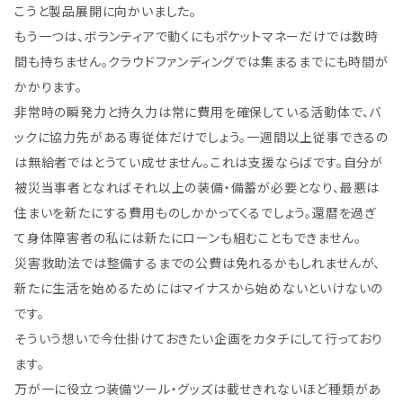
こうと製品展開に向かいました。
もう一つは、ボランティアで動くにもポケットマネーだけでは数時
間も持ちません。クラウドファンディングでは集まるまでにも時間が
かかります。
非常時の瞬発力と持久力は常に費用を確保している活動体で、バ
ックに協力先がある専従体だけでしょう。一週間以上従事できるの
は無給者ではとうてい成せません。これは支援ならばです。自分が
被災当事者となればそれ以上の装備・備蓄が必要となり、最悪は
住まいを新たにする費用ものしかかってくるでしょう。還暦を過ぎ
て身体障害者の私には新たにローンも組むこともできません。
災害救助法では整備するまでの公費は免れるかもしれませんが、
新たに生活を始めるためにはマイナスから始めないといけないの
です。
そういう想いで今仕掛けておきたい企画をカタチにして行っており
ます。
万が一に役立つ装備ツール・グッズは載せきれないほど種類があ