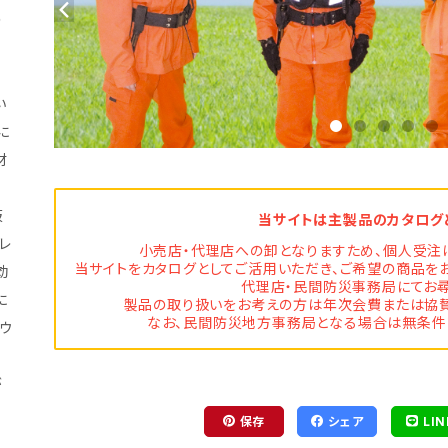
の
築
い
に
材
阪
当サイトは主製品のカタログ
レ
小売店・代理店への卸となりますため、個人受注
当サイトをカタログとしてご活用いただき、ご希望の商品を
効
代理店・民間防災事務局にてお尋
に
製品の取り扱いをお考えの方は年次会費または協賛
なお、民間防災地方事務局となる場合は無条件
ウ
が
保存
シェア
LIN