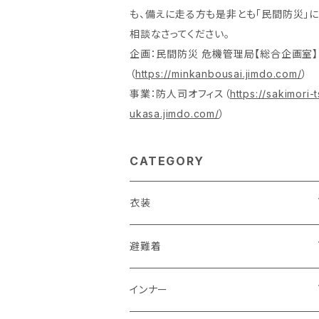
も、備えに走る方も是非とも「民間防災」に
相談なさってください。
企画：民間防災 危機管理局【総合企画室】
（
https://minkanbousai.jimdo.com/
）
事業：防人司オフィス（
https://sakimori-t
ukasa.jimdo.com/
）
CATEGORY
衣装
活動服（防災服）
避難着
ドライウエア
レスキュー
レディス
インナー