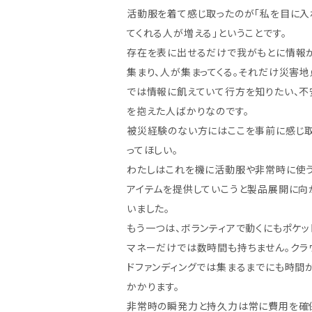
活動服を着て感じ取ったのが「私を目に入
てくれる人が増える」ということです。
存在を表に出せるだけで我がもとに情報
集まり、人が集まってくる。それだけ災害地
では情報に飢えていて行方を知りたい、不
を抱えた人ばかりなのです。
被災経験のない方にはここを事前に感じ
ってほしい。
わたしはこれを機に活動服や非常時に使
アイテムを提供していこうと製品展開に向
いました。
もう一つは、ボランティアで動くにもポケッ
マネーだけでは数時間も持ちません。クラ
ドファンディングでは集まるまでにも時間
かかります。
非常時の瞬発力と持久力は常に費用を確