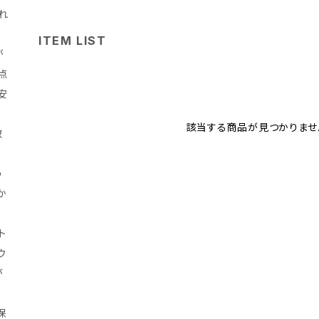
れ
ITEM LIST
が
点
安
該当する商品が見つかりませ
取
う
か
ト
ウ
が
保