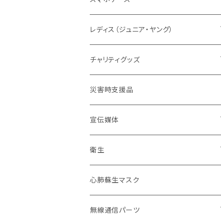
グリーン系
タクティカル
メーカー取り寄せ
レディスシルエット
パッド
パッド
情報
レスキューオレンジ
消防
レディス（ジュニア・ヤング）
防災服
コンパクト
セット販売
タクティカル
BDU
ベルト
自警団
民間防災
警察
ユニフォーム
チャリティグッズ
活動服
コンバット
ネイビーカラー
弾帯
ISHIKAWA
刺繍IDプレート
消防団
北海道
バイク
ドライウェア
デザインデータ
災害時支援品
乗車服&機動服
ミリタリー
カムフラージュ
安全帯
HOKKAIDO DOUOU
刺繍
ユニフォーム
ワッペン・パッチ
東北管区
災害復興ブランド「KOKONI KITE」
保安ツール
宣伝媒体
40mm幅以下
シルク印刷
刺繍
ブーツ
関東管区
チャリティ
ブーツ
火事だ119冊子製本用データ
衛生
40mm~49mm幅
防水台紙カスタム
プリント
本革
ポーチ
中部管区
インナー
お掃除用品
心肺蘇生マスク
50mm幅以上
防水台紙
革張り
コーティング
インソール
近畿管区
アンダーウエア（下着）
装飾
無線通信パーツ