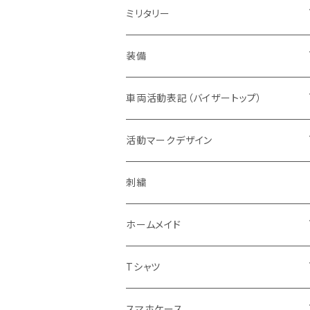
赤色系
ドライウエア
POLICE・警察
メンズ
レディス
ミリタリー
オレンジ系
バッジ
ドライウエア
取扱権利（販売など）
メンズ
ベスト
装備
青色系
パッチ（ワッペン）
オフィスウエア
帽子
ヘルメット
車両活動表記（バイザートップ）
濃色系
警察指定デザイン
デルタブランド
パブ衣装
ベルト
キャップ
緊急時表示
活動マークデザイン
黄色系
BDU
乗車型
刺繍
ナイトウエア
バッグ
フェイスマスク
警戒表示
活動チームマーク
刺繍
キャップ・帽子
機動服
フェイスガード付
シルク印刷
ステージ衣装
ポーチ
メガネ
オリジナル
ホームメイド
ベージュ系
キャップ・帽子
ハーフ型
スポーツウエア
ブーツ
ショール
通信
エスコートエンジェル
Tシャツ
グレー系
ミリタリー
セット
レディス対応（メンズサイズダウン）
ソックス
腕のガード
支援
ガンスタンド
オールジャパンコールサイン
スマホケース