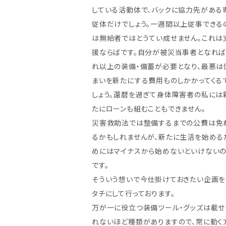
している活動体で、バックに協力先がある
従体だけでしょう。一週間以上従事できる
は無給者ではとうてい成せません。これは
援ならばです。自分が被災当事者となれ
れ以上の装備・備蓄が必要となり、最悪は
まいを新たにする費用ものしかかってくる
しょう。還暦を過ぎて身体障害者の私には
たにローンも組むこともできません。
災害救助法では整備するまでの公費は免
るかもしれませんが、新たに生活を始める
めにはマイナスから始めないといけない
です。
そういう想いで今仕掛けておきたい企画を
タチにして行っております。
万が一に役立つ装備ツール・グッズは載せ
れないほど種類がありますので、常に動く