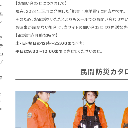
【お問い合わせにつきまして】
ト
現在、2024年正月に発生した「能登半島地震」に対応中です。
の話
そのため、お電話をいただくよりもメールでのお問い合わせをい
ン
お返事が届かない場合は、当サイトの問い合わせより再送なさっ
【電話対応可能な時間】
ち
土・日・祝日の12時～22:00
まで可能。
テ
平日は9:30～12:00まで
とさせてくださいませ。
」
子
民間防災カタ
時
た
班
動
デ