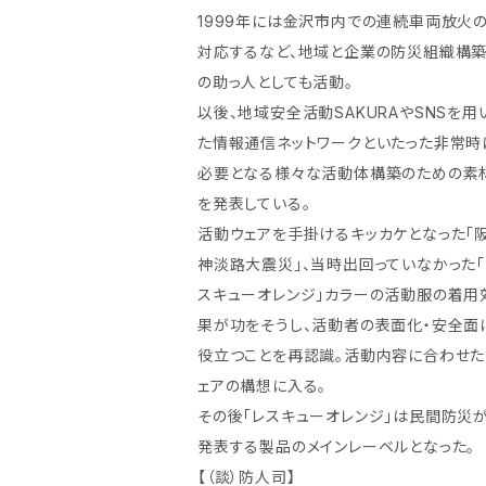
1999年には金沢市内での連続車両放火
対応するなど、地域と企業の防災組織構
の助っ人としても活動。
以後、地域安全活動SAKURAやSNSを用
た情報通信ネットワークといたった非常時
必要となる様々な活動体構築のための素
を発表している。
活動ウェアを手掛けるキッカケとなった「
神淡路大震災」、当時出回っていなかった「
スキューオレンジ」カラーの活動服の着用
果が功をそうし、活動者の表面化・安全面
役立つことを再認識。活動内容に合わせた
ェアの構想に入る。
その後「レスキューオレンジ」は民間防災
発表する製品のメインレーベルとなった。
【（談）防人司】