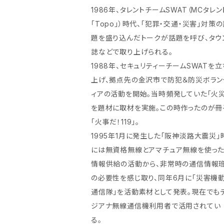
1986年、タレントチームSWAT（MCタレン
「Topo」）時代、「犯罪・交通・災害」対策
題を盛り込んだトークが話題を呼び、タウ
誌などで取り上げられる。
1988年、セキュリティーチームSWATを立
上げ、拠点先の金沢市で防犯＆防災ボラン
ィアの活動を開始。当時頻発していた「火災
を題材に取材を実施。この時作ったのが冊
「火事だ！119」。
1995年1月に発生した「阪神淡路大震災」
には無資格無線とアマチュア無線を使っ
情報供給の活動から、非常時の通信情報
の必要性を感じ取り、同年6月に「災害機
通信隊」を活動素材として発表。現在でも
ジアナ無線通信機利用者で活用されてい
る。