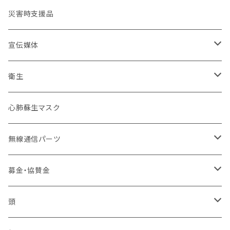
コンバット
ネイビーカラー
弾帯
ISHIKAWA
刺繍IDプレート
消防団
北海道
バイク
ドライウェア
デザインデータ
災害時支援品
乗車服&機動服
ミリタリー
カムフラージュ
安全帯
HOKKAIDO DOUOU
刺繍
ユニフォーム
ワッペン・パッチ
東北管区
災害復興ブランド「KOKONI KITE」
保安ツール
宣伝媒体
40mm幅以下
シルク印刷
刺繍
ブーツ
関東管区
チャリティ
ブーツ
火事だ119冊子製本用データ
衛生
40mm~49mm幅
防水台紙カスタム
プリント
本革
ポーチ
中部管区
インナー
お掃除用品
心肺蘇生マスク
50mm幅以上
防水台紙
革張り
コーティング
インソール
近畿管区
アンダーウエア（下着）
装飾
無線通信パーツ
ローラーバックル
樹脂
合皮
卸セット
バッジ
中国管区
活動パンツ
幸福
アンテナ
募金・協賛金
2ピン
シュートスタイル
IDバッジ
モービル
ベスト
四国管区
トイレ製品
イヤフォン
輸入品販権
頭
編上げロング
所属バッジ