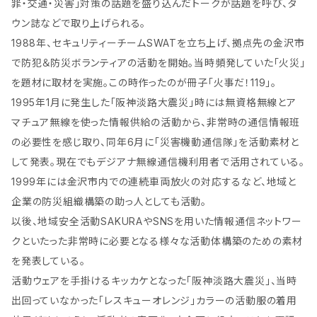
罪・交通・災害」対策の話題を盛り込んだトークが話題を呼び、タ
ウン誌などで取り上げられる。
1988年、セキュリティーチームSWATを立ち上げ、拠点先の金沢市
で防犯＆防災ボランティアの活動を開始。当時頻発していた「火災」
を題材に取材を実施。この時作ったのが冊子「火事だ！119」。
1995年1月に発生した「阪神淡路大震災」時には無資格無線とア
マチュア無線を使った情報供給の活動から、非常時の通信情報班
の必要性を感じ取り、同年6月に「災害機動通信隊」を活動素材と
して発表。現在でもデジアナ無線通信機利用者で活用されている。
1999年には金沢市内での連続車両放火の対応するなど、地域と
企業の防災組織構築の助っ人としても活動。
以後、地域安全活動SAKURAやSNSを用いた情報通信ネットワー
クといたった非常時に必要となる様々な活動体構築のための素材
を発表している。
活動ウェアを手掛けるキッカケとなった「阪神淡路大震災」、当時
出回っていなかった「レスキューオレンジ」カラーの活動服の着用