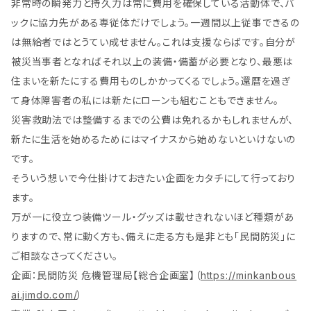
非常時の瞬発力と持久力は常に費用を確保している活動体で、バ
ックに協力先がある専従体だけでしょう。一週間以上従事できるの
は無給者ではとうてい成せません。これは支援ならばです。自分が
被災当事者となればそれ以上の装備・備蓄が必要となり、最悪は
住まいを新たにする費用ものしかかってくるでしょう。還暦を過ぎ
て身体障害者の私には新たにローンも組むこともできません。
災害救助法では整備するまでの公費は免れるかもしれませんが、
新たに生活を始めるためにはマイナスから始めないといけないの
です。
そういう想いで今仕掛けておきたい企画をカタチにして行っており
ます。
万が一に役立つ装備ツール・グッズは載せきれないほど種類があ
りますので、常に動く方も、備えに走る方も是非とも「民間防災」に
ご相談なさってください。
企画：民間防災 危機管理局【総合企画室】（
https://minkanbous
ai.jimdo.com/
）