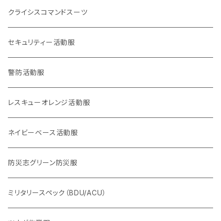
災害事案別
ロイヤリティマーク
クライシスコマンドスーツ
2017九州北部豪雨
チャリティマーク
通信系
セキュリティー活動服
2018西日本豪雨
KOKONI KITE
操作・資格・技術・技能系
警防活動服
2018,6大阪北部地震
オールジャパン支援
車両系
レスキューオレンジ活動服
2018,9北海道胆振東部地震
重機系
ネイビーベース活動服
KOKONI KITE（ここにきて）
体力系
防災志グリーン防災服
2016,4熊本地震
ヘルプセンター系
ミリタリースペック（BDU/ACU）
2024,1,1 能登半島地震