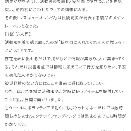
効果が功をそうし、活動者の表面化・安全面に役立つことを再認
識。活動内容に合わせたウェアの構想に入る。
その後「レスキューオレンジ」は民間防災が発表する製品のメイン
レーベルとなった。
【（談）防人司】
活動服を着て感じ取ったのが「私を目に入れてくれる人が増える」
ということです。
存在を表に出せるだけで我がもとに情報が集まり、人が集まってく
る。それだけ災害地点では情報に飢えていて行方を知りたい、不安
を抱えた人ばかりなのです。
被災経験のない方にはここを事前に感じ取ってほしい。
わたしはこれを機に活動服や非常時に使うアイテムを提供してい
こうと製品展開に向かいました。
もう一つは、ボランティアで動くにもポケットマネーだけでは数時
間も持ちません。クラウドファンディングでは集まるまでにも時間が
かかります。