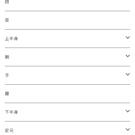
反射
非常用トイレ
イヤフォン
九州管区
感染予防
ヘルメット
顔
サイドジップ
活動者限定
ラジオホルスター
シークレットサービス
身分証ケース
格言
帽子
首
コンバットソールパターン
防刃
セキュリティポリス
本革
腕章
災害復興ブランド「KOKONI KITE」
上半身
タクティカルソールパターン
プレートキャリア
ボディーガード
タテ型
差込プレート
ソックス
チャリTシャツ
ベスト
腕
ジャングルソールパターン
タクティカル
ハーネスのみ
ヨコ型
刺繍
2016.04.14九州「熊本地震」
車両
通信ネットワーク
上着
保護
手
ミリタリー
スクリューイヤホン付
シルク印刷
2011.03.11東北沖地震「東日本大震災」
無線設備
二輪・バイク隊
保護
腰
2017.07.05九州豪雨
トライク（3輪）・バギー・ジープ隊
下半身
2018.06.18大阪北部地震
ドローン隊
ひざ
足元