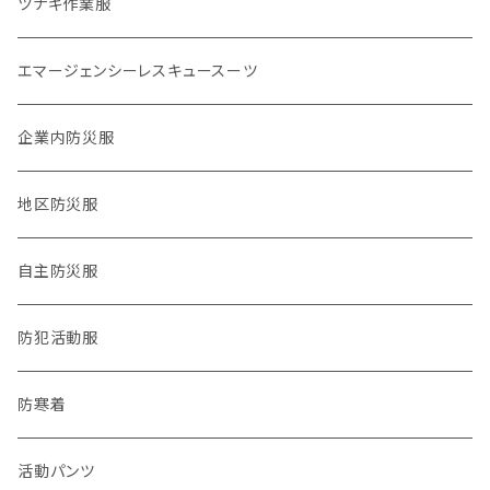
物資系
ツナギ作業服
2024.9,21 能登北部豪雨
サバイバル系
エマージェンシーレスキュースーツ
タクティカル系
企業内防災服
医療系
地区防災服
公職バックアップ系
自主防災服
防犯・防災警戒系
防犯活動服
チーム系
防寒着
動物系
活動パンツ