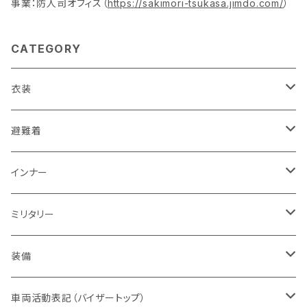
事業：防人司オフィス（
https://sakimori-tsukasa.jimdo.com/
）
CATEGORY
衣装
活動服（防災服）
避難着
ドライウエア
レスキュー
レディス
インナー
赤色系
ドライウエア
POLICE・警察
メンズ
レディス
ミリタリー
オレンジ系
バッジ
ドライウエア
取扱権利（販売など）
メンズ
ベスト
装備
青色系
パッチ（ワッペン）
オフィスウエア
帽子
ヘルメット
車両活動表記（バイザートップ）