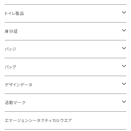
2018.07豪雨
防犯・警戒・警防活動隊
パンツ
ブーツ
トイレ製品
警察犬・検索犬・救助犬
中敷
簡易式
身分証
使い捨て
消防
バッジ
バッジ
災害時支援
災害時医療情報カード
POLICE
バッグ
映画
サバイバルゲーム
活動証
キャラクター
デザインデータ
刺繍パッチ
企画室
身分証
1点もの
活動マーク
活動マーク
プリント
オフィシャル
POLICE EYE
トレードマーク
エマージェンシータクティカルウエア