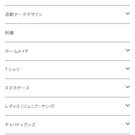
濃色系
警察指定デザイン
デルタブランド
パブ衣装
ベルト
キャップ
緊急時表示
活動マークデザイン
黄色系
BDU
乗車型
刺繍
ナイトウエア
バッグ
フェイスマスク
警戒表示
活動チームマーク
刺繍
キャップ・帽子
機動服
フェイスガード付
シルク印刷
ステージ衣装
ポーチ
メガネ
オリジナル
ホームメイド
ベージュ系
キャップ・帽子
ハーフ型
スポーツウエア
ブーツ
ショール
通信
エスコートエンジェル
Tシャツ
グレー系
ミリタリー
セット
レディス対応（メンズサイズダウン）
ソックス
腕のガード
支援
ガンスタンド
オールジャパンコールサイン
スマホケース
グリーン系
タクティカル
メーカー取り寄せ
レディスシルエット
パッド
パッド
情報
レスキューオレンジ
消防
レディス（ジュニア・ヤング）
防災服
コンパクト
セット販売
タクティカル
BDU
ベルト
自警団
民間防災
警察
ユニフォーム
チャリティグッズ
活動服