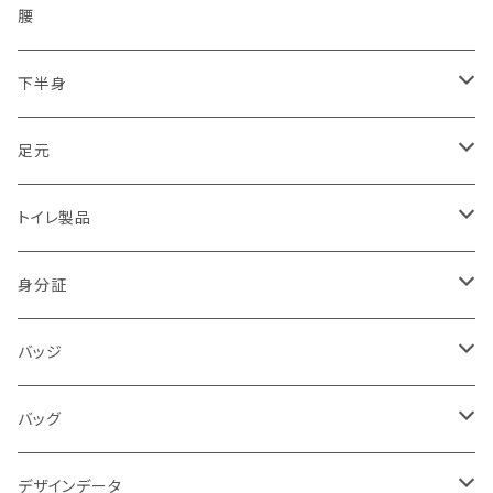
シルク印刷
2011.03.11東北沖地震「東日本大震災」
無線設備
二輪・バイク隊
保護
腰
2017.07.05九州豪雨
トライク（3輪）・バギー・ジープ隊
下半身
2018.06.18大阪北部地震
ドローン隊
ひざ
足元
2018.07豪雨
防犯・警戒・警防活動隊
パンツ
ブーツ
トイレ製品
警察犬・検索犬・救助犬
中敷
簡易式
身分証
使い捨て
消防
バッジ
バッジ
災害時支援
災害時医療情報カード
POLICE
バッグ
映画
サバイバルゲーム
活動証
キャラクター
デザインデータ