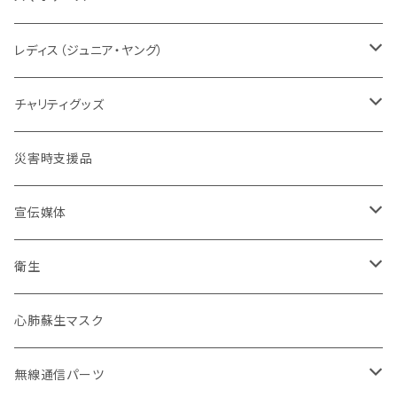
グリーン系
タクティカル
メーカー取り寄せ
レディスシルエット
パッド
パッド
情報
レスキューオレンジ
消防
レディス（ジュニア・ヤング）
防災服
コンパクト
セット販売
タクティカル
BDU
ベルト
自警団
民間防災
警察
ユニフォーム
チャリティグッズ
活動服
コンバット
ネイビーカラー
弾帯
ISHIKAWA
刺繍IDプレート
消防団
北海道
バイク
ドライウェア
デザインデータ
災害時支援品
乗車服&機動服
ミリタリー
カムフラージュ
安全帯
HOKKAIDO DOUOU
刺繍
ユニフォーム
ワッペン・パッチ
東北管区
災害復興ブランド「KOKONI KITE」
保安ツール
宣伝媒体
40mm幅以下
シルク印刷
刺繍
ブーツ
関東管区
チャリティ
ブーツ
火事だ119冊子製本用データ
衛生
40mm~49mm幅
防水台紙カスタム
プリント
本革
ポーチ
中部管区
インナー
お掃除用品
心肺蘇生マスク
50mm幅以上
防水台紙
革張り
コーティング
インソール
近畿管区
アンダーウエア（下着）
装飾
無線通信パーツ