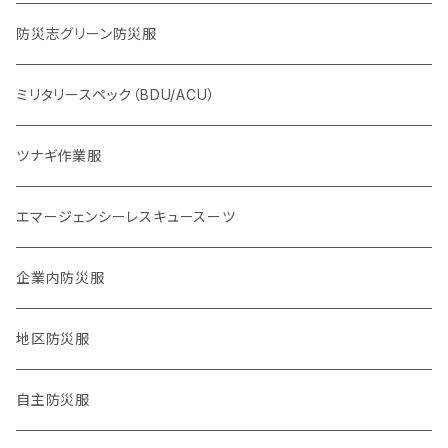
KOKONI KITE（ここにきて）
体力系
防災志グリーン防災服
2016,4熊本地震
ヘルプセンター系
ミリタリースペック（BDU/ACU）
2024,1,1 能登半島地震
物資系
ツナギ作業服
2024.9,21 能登北部豪雨
サバイバル系
エマージェンシーレスキュースーツ
タクティカル系
企業内防災服
医療系
地区防災服
公職バックアップ系
自主防災服