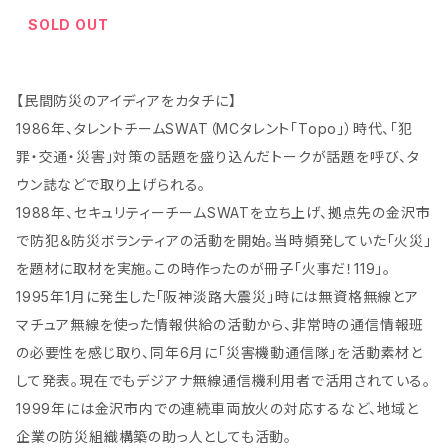
ド民間防災（防人司）
SOLD OUT
【民間防災のアイディアをカタチに】
1986年、タレントチームSWAT（MCタレント「Topo」）時代、「犯
罪・交通・災害」対策の話題を盛り込んだトークが話題を呼び、タ
ウン誌などで取り上げられる。
1988年、セキュリティーチームSWATを立ち上げ、拠点先の金沢市
で防犯＆防災ボランティアの活動を開始。当時頻発していた「火災」
を題材に取材を実施。この時作ったのが冊子「火事だ！119」。
1995年1月に発生した「阪神淡路大震災」時には無資格無線とア
マチュア無線を使った情報供給の活動から、非常時の通信情報班
の必要性を感じ取り、同年6月に「災害機動通信隊」を活動素材と
して発表。現在でもデジアナ無線通信機利用者で活用されている。
1999年には金沢市内での連続車両放火の対応するなど、地域と
企業の防災組織構築の助っ人としても活動。