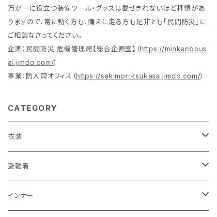
万が一に役立つ装備ツール・グッズは載せきれないほど種類があ
りますので、常に動く方も、備えに走る方も是非とも「民間防災」に
ご相談なさってください。
企画：民間防災 危機管理局【総合企画室】（
https://minkanbous
ai.jimdo.com/
）
事業：防人司オフィス（
https://sakimori-tsukasa.jimdo.com/
）
CATEGORY
衣装
活動服（防災服）
避難着
ドライウエア
レスキュー
レディス
インナー