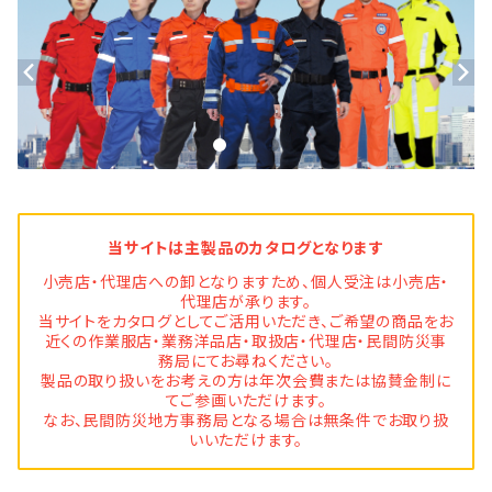
当サイトは主製品のカタログとなります
小売店・代理店への卸となりますため、個人受注は小売店・
代理店が承ります。
当サイトをカタログとしてご活用いただき、ご希望の商品をお
近くの作業服店・業務洋品店・取扱店・代理店・民間防災事
務局にてお尋ねください。
製品の取り扱いをお考えの方は年次会費または協賛金制に
てご参画いただけます。
なお、民間防災地方事務局となる場合は無条件でお取り扱
いいただけます。