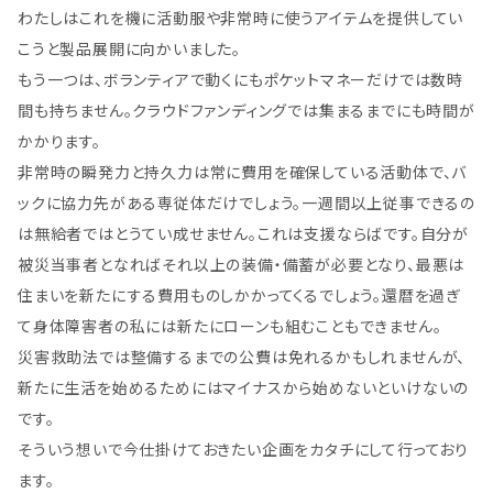
わたしはこれを機に活動服や非常時に使うアイテムを提供してい
こうと製品展開に向かいました。
もう一つは、ボランティアで動くにもポケットマネーだけでは数時
間も持ちません。クラウドファンディングでは集まるまでにも時間が
かかります。
非常時の瞬発力と持久力は常に費用を確保している活動体で、バ
ックに協力先がある専従体だけでしょう。一週間以上従事できるの
は無給者ではとうてい成せません。これは支援ならばです。自分が
被災当事者となればそれ以上の装備・備蓄が必要となり、最悪は
住まいを新たにする費用ものしかかってくるでしょう。還暦を過ぎ
て身体障害者の私には新たにローンも組むこともできません。
災害救助法では整備するまでの公費は免れるかもしれませんが、
新たに生活を始めるためにはマイナスから始めないといけないの
です。
そういう想いで今仕掛けておきたい企画をカタチにして行っており
ます。