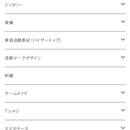
赤色系
ドライウエア
POLICE・警察
メンズ
レディス
ミリタリー
オレンジ系
バッジ
ドライウエア
取扱権利（販売など）
メンズ
ベスト
装備
青色系
パッチ（ワッペン）
オフィスウエア
帽子
ヘルメット
車両活動表記（バイザートップ）
濃色系
警察指定デザイン
デルタブランド
パブ衣装
ベルト
キャップ
緊急時表示
活動マークデザイン
黄色系
BDU
乗車型
刺繍
ナイトウエア
バッグ
フェイスマスク
警戒表示
活動チームマーク
刺繍
キャップ・帽子
機動服
フェイスガード付
シルク印刷
ステージ衣装
ポーチ
メガネ
オリジナル
ホームメイド
ベージュ系
キャップ・帽子
ハーフ型
スポーツウエア
ブーツ
ショール
通信
エスコートエンジェル
Tシャツ
グレー系
ミリタリー
セット
レディス対応（メンズサイズダウン）
ソックス
腕のガード
支援
ガンスタンド
オールジャパンコールサイン
スマホケース