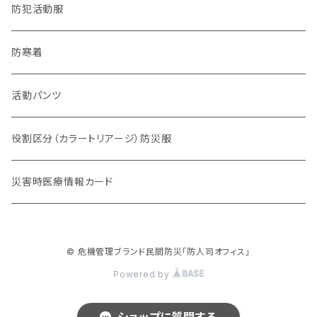
防犯・防災警戒系
防犯活動服
チーム系
防寒着
動物系
活動パンツ
役割区分（カラートリアージ）防災服
災害時医療情報カード
© 危機管理ブランド民間防災「防人司オフィス」
Powered by