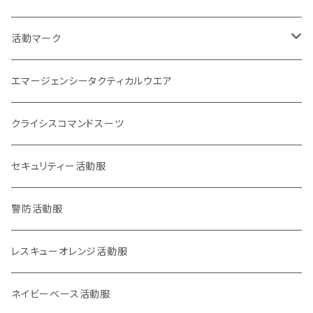
刺繍パッチ
企画室
身分証
1点もの
活動マーク
活動マーク
プリント
オフィシャル
POLICE EYE
トレードマーク
エマージェンシータクティカルウエア
災害事案別
ロイヤリティマーク
クライシスコマンドスーツ
2017九州北部豪雨
チャリティマーク
通信系
セキュリティー活動服
2018西日本豪雨
KOKONI KITE
操作・資格・技術・技能系
警防活動服
2018,6大阪北部地震
オールジャパン支援
車両系
レスキューオレンジ活動服
2018,9北海道胆振東部地震
重機系
ネイビーベース活動服