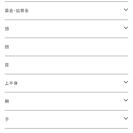
ローラーバックル
樹脂
合皮
卸セット
バッジ
中国管区
活動パンツ
幸福
アンテナ
募金・協賛金
2ピン
シュートスタイル
IDバッジ
モービル
ベスト
四国管区
トイレ製品
イヤフォン
輸入品販権
頭
編上げロング
所属バッジ
反射
非常用トイレ
イヤフォン
九州管区
感染予防
ヘルメット
顔
サイドジップ
活動者限定
ラジオホルスター
シークレットサービス
身分証ケース
格言
帽子
首
コンバットソールパターン
防刃
セキュリティポリス
本革
腕章
災害復興ブランド「KOKONI KITE」
上半身
タクティカルソールパターン
プレートキャリア
ボディーガード
タテ型
差込プレート
ソックス
チャリTシャツ
ベスト
腕
ジャングルソールパターン
タクティカル
ハーネスのみ
ヨコ型
刺繍
2016.04.14九州「熊本地震」
車両
通信ネットワーク
上着
保護
手
ミリタリー
スクリューイヤホン付