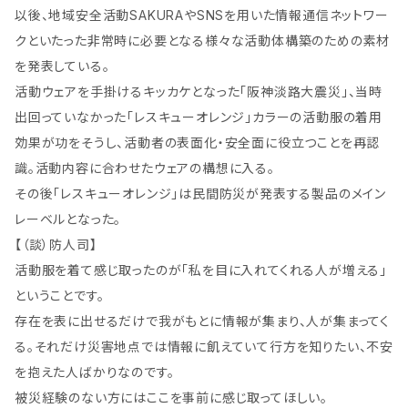
以後、地域安全活動SAKURAやSNSを用いた情報通信ネットワー
クといたった非常時に必要となる様々な活動体構築のための素材
を発表している。
活動ウェアを手掛けるキッカケとなった「阪神淡路大震災」、当時
出回っていなかった「レスキューオレンジ」カラーの活動服の着用
効果が功をそうし、活動者の表面化・安全面に役立つことを再認
識。活動内容に合わせたウェアの構想に入る。
その後「レスキューオレンジ」は民間防災が発表する製品のメイン
レーベルとなった。
【（談）防人司】
活動服を着て感じ取ったのが「私を目に入れてくれる人が増える」
ということです。
存在を表に出せるだけで我がもとに情報が集まり、人が集まってく
る。それだけ災害地点では情報に飢えていて行方を知りたい、不安
を抱えた人ばかりなのです。
被災経験のない方にはここを事前に感じ取ってほしい。