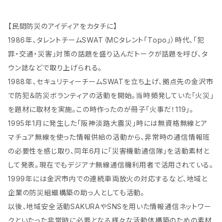
【民間防災のアイディアをカタチに】
1986年、タレントチームSWAT（MCタレント「Topo」）時代、「犯
罪・交通・災害」対策の話題を盛り込んだトークが話題を呼び、タ
ウン誌などで取り上げられる。
1988年、セキュリティーチームSWATを立ち上げ、拠点先の金沢市
で防犯＆防災ボランティアの活動を開始。当時頻発していた「火災」
を題材に取材を実施。この時作ったのが冊子「火事だ！119」。
1995年1月に発生した「阪神淡路大震災」時には無資格無線とア
マチュア無線を使った情報供給の活動から、非常時の通信情報班
の必要性を感じ取り、同年6月に「災害機動通信隊」を活動素材と
して発表。現在でもデジアナ無線通信機利用者で活用されている。
1999年には金沢市内での連続車両放火の対応するなど、地域と
企業の防災組織構築の助っ人としても活動。
以後、地域安全活動SAKURAやSNSを用いた情報通信ネットワー
クといたった非常時に必要となる様々な活動体構築のための素材