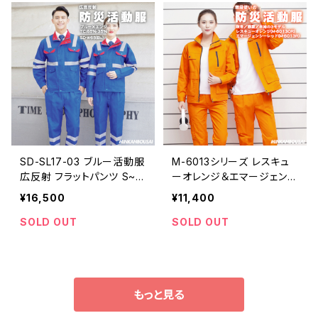
SD-SL17-03 ブルー活動服
M-6013シリーズ レスキュ
広反射 フラットパンツ S~4
ーオレンジ＆エマージェンシ
XL | 危機管理ブランド民間
ーレッド防災服 3シリーズ S
¥16,500
¥11,400
防災（防人司）
~4X | 危機管理ブランド民
間防災（防人司）
SOLD OUT
SOLD OUT
もっと見る