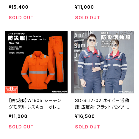
パンツ S~4XL | 危機管理
（防災服）S~4XL | 危機管
¥15,400
¥11,000
ブランド民間防災（防人司）
理ブランド民間防災[防人
司]
SOLD OUT
SOLD OUT
【防災服】W1905 シーチン
SD-SL17-02 ネイビー活動
グモデル レスキューオレン
服 広反射 フラットパンツ S
ジ上下セット カーゴパンツ
~4XL | 危機管理ブランド民
¥11,000
¥16,500
| 危機管理ブランド民間防
間防災（防人司）
災
SOLD OUT
SOLD OUT