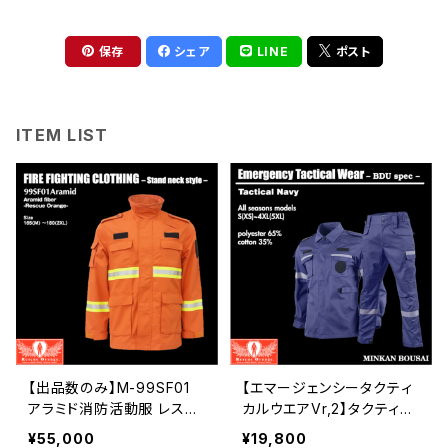
保存
シェア
LINE
ポスト
ITEM LIST
【出品数のみ】M-99SF01
【エマージェンシータクティ
アラミド消防活動服 レスキ
カルウエアVr,2】タクティカ
ューオレンジM&Lサイズ 各1
ルネイビー活動服 | 危機管
¥55,000
¥19,800