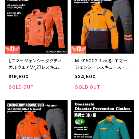
【エマージェンシータクティ
M-915002-1 秋冬「エマー
カルウエアVr,2】レスキュー
ジェンシーレスキュースー
オレンジ活動服 | 危機管理
ツ」レスキューオレンジ＆ブ
¥19,800
¥34,500
ブランド民間防災
ラック | 危機管理ブランド民
間防災
SOLD OUT
SOLD OUT