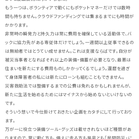
もう一つは、ボランティアで動くにもポケットマネーだけでは数時
間も持ちません。クラウドファンディングでは集まるまでにも時間が
かかります。
非常時の瞬発力と持久力は常に費用を確保している活動体で、バ
ックに協力先がある専従体だけでしょう。一週間以上従事できるの
は無給者ではとうてい成せません。これは支援ならばです。自分が
被災当事者となればそれ以上の装備・備蓄が必要となり、最悪は
住まいを新たにする費用ものしかかってくるでしょう。還暦を過ぎ
て身体障害者の私には新たにローンも組むこともできません。
災害救助法では整備するまでの公費は免れるかもしれませんが、
新たに生活を始めるためにはマイナスから始めないといけないの
です。
そういう想いで今仕掛けておきたい企画をカタチにして行っており
ます。
万が一に役立つ装備ツール・グッズは載せきれないほど種類があ
りますので、常に動く方も、備えに走る方も是非とも「民間防災」に