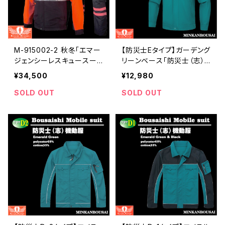
M-915002-2 秋冬「エマー
【防災士Eタイプ】ガーデング
ジェンシーレスキュースー
リーンベース「防災士（志）
ツ」エマージェンシーレッド
防災服」 | 危機管理ブランド
¥34,500
¥12,980
＆ブラック | 危機管理ブラン
民間防災
ド民間防災
SOLD OUT
SOLD OUT