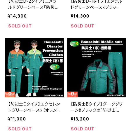
【防災士D-2タイプ】エメラ
【防災士D-1タイプ】エメラル
ルドグリーンベース「防災士
ドグリーンベース×ブラック
（志）機動服」 | 危機管理ブ
「防災士（志）機動服」 | 危
¥14,300
¥14,300
ランド民間防災
機管理ブランド民間防災
SOLD OUT
SOLD OUT
【防災士Cタイプ】エクセレン
【防災士Bタイプ】ダークグリ
トグリーンベース×（オレン
ーン&ブラックの「防災士
ジ・ブライトグリーン）「防災
（志）機動服」 | 危機管理ブ
¥11,000
¥13,200
士（志）防災服」 | 危機管理
ランド民間防災
ブランド民間防災
SOLD OUT
SOLD OUT