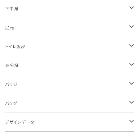
2017.07.05九州豪雨
トライク（3輪）・バギー・ジープ隊
下半身
2018.06.18大阪北部地震
ドローン隊
ひざ
足元
2018.07豪雨
防犯・警戒・警防活動隊
パンツ
ブーツ
トイレ製品
警察犬・検索犬・救助犬
中敷
簡易式
身分証
使い捨て
消防
バッジ
バッジ
災害時支援
災害時医療情報カード
POLICE
バッグ
映画
サバイバルゲーム
活動証
キャラクター
デザインデータ