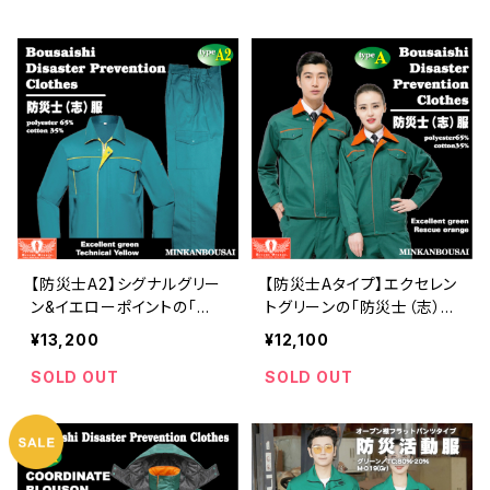
【防災士A2】シグナルグリー
【防災士Aタイプ】エクセレン
ン&イエローポイントの「防
トグリーンの「防災士（志）防
災士（志）防災服」 | 危機管
災服」 | 危機管理ブランド民
¥13,200
¥12,100
理ブランド民間防災
間防災
SOLD OUT
SOLD OUT