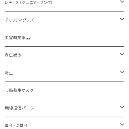
メーカー取り寄せ
レディスシルエット
パッド
パッド
情報
レスキューオレンジ
消防
レディス（ジュニア・ヤング）
防災服
コンパクト
セット販売
タクティカル
BDU
ベルト
自警団
民間防災
警察
ユニフォーム
チャリティグッズ
活動服
コンバット
ネイビーカラー
弾帯
ISHIKAWA
刺繍IDプレート
消防団
北海道
バイク
ドライウェア
デザインデータ
災害時支援品
乗車服&機動服
ミリタリー
カムフラージュ
安全帯
HOKKAIDO DOUOU
刺繍
ユニフォーム
ワッペン・パッチ
東北管区
災害復興ブランド「KOKONI KITE」
保安ツール
宣伝媒体
40mm幅以下
シルク印刷
刺繍
ブーツ
関東管区
チャリティ
ブーツ
火事だ119冊子製本用データ
衛生
40mm~49mm幅
防水台紙カスタム
プリント
本革
ポーチ
中部管区
インナー
お掃除用品
心肺蘇生マスク
50mm幅以上
防水台紙
革張り
コーティング
インソール
近畿管区
アンダーウエア（下着）
装飾
無線通信パーツ
ローラーバックル
樹脂
合皮
卸セット
バッジ
中国管区
活動パンツ
幸福
アンテナ
募金・協賛金