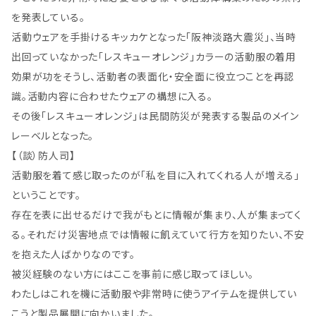
を発表している。
活動ウェアを手掛けるキッカケとなった「阪神淡路大震災」、当時
出回っていなかった「レスキューオレンジ」カラーの活動服の着用
効果が功をそうし、活動者の表面化・安全面に役立つことを再認
識。活動内容に合わせたウェアの構想に入る。
その後「レスキューオレンジ」は民間防災が発表する製品のメイン
レーベルとなった。
【（談）防人司】
活動服を着て感じ取ったのが「私を目に入れてくれる人が増える」
ということです。
存在を表に出せるだけで我がもとに情報が集まり、人が集まってく
る。それだけ災害地点では情報に飢えていて行方を知りたい、不安
を抱えた人ばかりなのです。
被災経験のない方にはここを事前に感じ取ってほしい。
わたしはこれを機に活動服や非常時に使うアイテムを提供してい
こうと製品展開に向かいました。