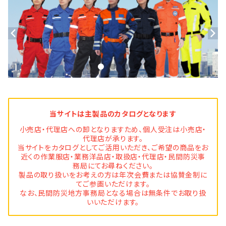
当サイトは主製品のカタログとなります
小売店・代理店への卸となりますため、個人受注は小売店・
代理店が承ります。
当サイトをカタログとしてご活用いただき、ご希望の商品をお
近くの作業服店・業務洋品店・取扱店・代理店・民間防災事
務局にてお尋ねください。
製品の取り扱いをお考えの方は年次会費または協賛金制に
てご参画いただけます。
なお、民間防災地方事務局となる場合は無条件でお取り扱
いいただけます。