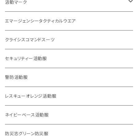
刺繍パッチ
企画室
身分証
1点もの
活動マーク
活動マーク
プリント
オフィシャル
POLICE EYE
トレードマーク
エマージェンシータクティカルウエア
災害事案別
ロイヤリティマーク
クライシスコマンドスーツ
2017九州北部豪雨
チャリティマーク
通信系
セキュリティー活動服
2018西日本豪雨
KOKONI KITE
操作・資格・技術・技能系
警防活動服
2018,6大阪北部地震
オールジャパン支援
車両系
レスキューオレンジ活動服
2018,9北海道胆振東部地震
重機系
ネイビーベース活動服
KOKONI KITE（ここにきて）
体力系
防災志グリーン防災服