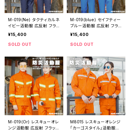
M-019(Ne) タクティカルネ
M-019(blue) セイフティー
イビー活動服 広反射 フラッ
ブルー活動服 広反射 フラッ
トパンツ S~4XL | 危機管
トパンツ S~4XL | 危機管
¥15,400
¥15,400
理ブランド民間防災（防人
理ブランド民間防災（防人
司）
司）
SOLD OUT
SOLD OUT
M-019(Or) レスキューオレ
M8015 レスキューオレンジ
ンジ活動服 広反射 フラット
「カーゴスタイル」活動服