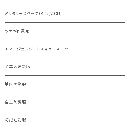
2016,4熊本地震
ヘルプセンター系
ミリタリースペック（BDU/ACU）
2024,1,1 能登半島地震
物資系
ツナギ作業服
2024.9,21 能登北部豪雨
サバイバル系
エマージェンシーレスキュースーツ
タクティカル系
企業内防災服
医療系
地区防災服
公職バックアップ系
自主防災服
防犯・防災警戒系
防犯活動服