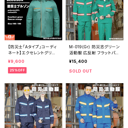
【防災士「Aタイプ」コーディ
M-019(Gr) 防災志グリーン
ネート】エクセレントグリー
活動服 広反射 フラットパン
ンの「防災士（志）ブルゾン」
ツ S~4XL | 危機管理ブラ
¥9,600
¥15,400
| 危機管理ブランド民間防
ンド民間防災（防人司）
25%OFF
災
SOLD OUT