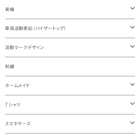
オレンジ系
バッジ
ドライウエア
取扱権利（販売など）
メンズ
ベスト
装備
青色系
パッチ（ワッペン）
オフィスウエア
帽子
ヘルメット
車両活動表記（バイザートップ）
濃色系
警察指定デザイン
デルタブランド
パブ衣装
ベルト
キャップ
緊急時表示
活動マークデザイン
黄色系
BDU
乗車型
刺繍
ナイトウエア
バッグ
フェイスマスク
警戒表示
活動チームマーク
刺繍
キャップ・帽子
機動服
フェイスガード付
シルク印刷
ステージ衣装
ポーチ
メガネ
オリジナル
ホームメイド
ベージュ系
キャップ・帽子
ハーフ型
スポーツウエア
ブーツ
ショール
通信
エスコートエンジェル
Tシャツ
グレー系
ミリタリー
セット
レディス対応（メンズサイズダウン）
ソックス
腕のガード
支援
ガンスタンド
オールジャパンコールサイン
スマホケース
グリーン系
タクティカル