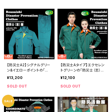
【防災士A2】シグナルグリー
【防災士Aタイプ】エクセレン
ン&イエローポイントの「防
トグリーンの「防災士（志）防
災士（志）防災服」 | 危機管
災服」 | 危機管理ブランド民
¥13,200
¥12,100
理ブランド民間防災
間防災
SOLD OUT
SOLD OUT