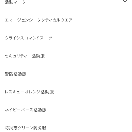
刺繍パッチ
企画室
身分証
1点もの
活動マーク
活動マーク
プリント
オフィシャル
POLICE EYE
トレードマーク
エマージェンシータクティカルウエア
災害事案別
ロイヤリティマーク
クライシスコマンドスーツ
2017九州北部豪雨
チャリティマーク
通信系
セキュリティー活動服
2018西日本豪雨
KOKONI KITE
操作・資格・技術・技能系
警防活動服
2018,6大阪北部地震
オールジャパン支援
車両系
レスキューオレンジ活動服
2018,9北海道胆振東部地震
重機系
ネイビーベース活動服
KOKONI KITE（ここにきて）
体力系
防災志グリーン防災服