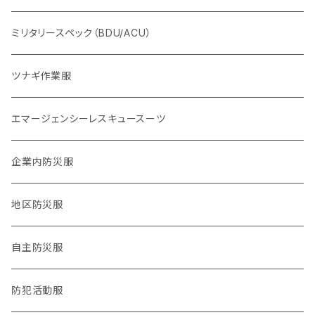
2016,4熊本地震
ヘルプセンター系
ミリタリースペック（BDU/ACU）
2024,1,1 能登半島地震
物資系
ツナギ作業服
2024.9,21 能登北部豪雨
サバイバル系
エマージェンシーレスキュースーツ
タクティカル系
企業内防災服
医療系
地区防災服
公職バックアップ系
自主防災服
防犯・防災警戒系
防犯活動服