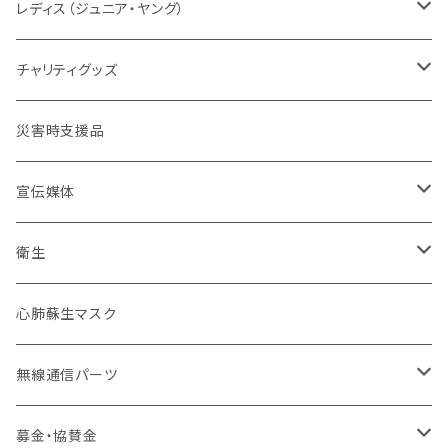
メーカー取り寄せ
レディスシルエット
パッド
パッド
情報
レスキューオレンジ
消防
レディス（ジュニア・ヤング）
防災服
コンパクト
セット販売
タクティカル
BDU
ベルト
自警団
民間防災
警察
ユニフォーム
チャリティグッズ
活動服
コンバット
ネイビーカラー
弾帯
ISHIKAWA
刺繍IDプレート
消防団
北海道
バイク
ドライウェア
デザインデータ
災害時支援品
乗車服&機動服
ミリタリー
カムフラージュ
安全帯
HOKKAIDO DOUOU
刺繍
ユニフォーム
ワッペン・パッチ
東北管区
災害復興ブランド「KOKONI KITE」
保安ツール
宣伝媒体
40mm幅以下
シルク印刷
刺繍
ブーツ
関東管区
チャリティ
ブーツ
火事だ119冊子製本用データ
衛生
40mm~49mm幅
防水台紙カスタム
プリント
本革
ポーチ
中部管区
インナー
お掃除用品
心肺蘇生マスク
50mm幅以上
防水台紙
革張り
コーティング
インソール
近畿管区
アンダーウエア（下着）
装飾
無線通信パーツ
ローラーバックル
樹脂
合皮
卸セット
バッジ
中国管区
活動パンツ
幸福
アンテナ
募金・協賛金