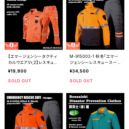
【エマージェンシータクティ
M-915002-1 秋冬「エマー
カルウエアVr,2】レスキュー
ジェンシーレスキュースー
オレンジ活動服 | 危機管理
ツ」レスキューオレンジ＆ブ
¥19,800
¥34,500
ブランド民間防災
ラック | 危機管理ブランド民
間防災
SOLD OUT
SOLD OUT