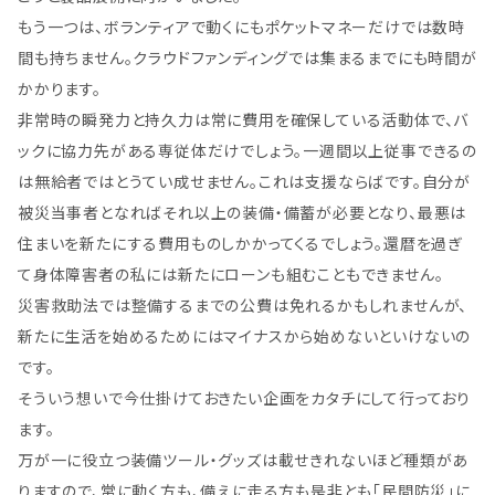
もう一つは、ボランティアで動くにもポケットマネーだけでは数時
間も持ちません。クラウドファンディングでは集まるまでにも時間が
かかります。
非常時の瞬発力と持久力は常に費用を確保している活動体で、バ
ックに協力先がある専従体だけでしょう。一週間以上従事できるの
は無給者ではとうてい成せません。これは支援ならばです。自分が
被災当事者となればそれ以上の装備・備蓄が必要となり、最悪は
住まいを新たにする費用ものしかかってくるでしょう。還暦を過ぎ
て身体障害者の私には新たにローンも組むこともできません。
災害救助法では整備するまでの公費は免れるかもしれませんが、
新たに生活を始めるためにはマイナスから始めないといけないの
です。
そういう想いで今仕掛けておきたい企画をカタチにして行っており
ます。
万が一に役立つ装備ツール・グッズは載せきれないほど種類があ
りますので、常に動く方も、備えに走る方も是非とも「民間防災」に