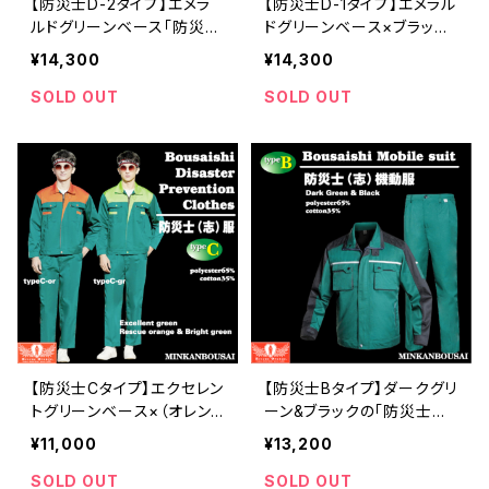
【防災士D-2タイプ】エメラ
【防災士D-1タイプ】エメラル
ルドグリーンベース「防災士
ドグリーンベース×ブラック
（志）機動服」 | 危機管理ブ
「防災士（志）機動服」 | 危
¥14,300
¥14,300
ランド民間防災
機管理ブランド民間防災
SOLD OUT
SOLD OUT
【防災士Cタイプ】エクセレン
【防災士Bタイプ】ダークグリ
トグリーンベース×（オレン
ーン&ブラックの「防災士
ジ・ブライトグリーン）「防災
（志）機動服」 | 危機管理ブ
¥11,000
¥13,200
士（志）防災服」 | 危機管理
ランド民間防災
ブランド民間防災
SOLD OUT
SOLD OUT