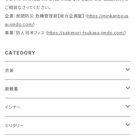
ご相談なさってください。
企画：民間防災 危機管理局【総合企画室】（
https://minkanbous
ai.jimdo.com/
）
事業：防人司オフィス（
https://sakimori-tsukasa.jimdo.com/
）
CATEGORY
衣装
活動服（防災服）
避難着
ドライウエア
レスキュー
レディス
インナー
赤色系
ドライウエア
POLICE・警察
メンズ
レディス
ミリタリー