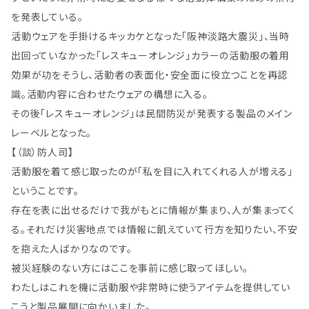
を発表している。
活動ウェアを手掛けるキッカケとなった「阪神淡路大震災」、当時
出回っていなかった「レスキューオレンジ」カラーの活動服の着用
効果が功をそうし、活動者の表面化・安全面に役立つことを再認
識。活動内容に合わせたウェアの構想に入る。
その後「レスキューオレンジ」は民間防災が発表する製品のメイン
レーベルとなった。
【（談）防人司】
活動服を着て感じ取ったのが「私を目に入れてくれる人が増える」
ということです。
存在を表に出せるだけで我がもとに情報が集まり、人が集まってく
る。それだけ災害地点では情報に飢えていて行方を知りたい、不安
を抱えた人ばかりなのです。
被災経験のない方にはここを事前に感じ取ってほしい。
わたしはこれを機に活動服や非常時に使うアイテムを提供してい
こうと製品展開に向かいました。