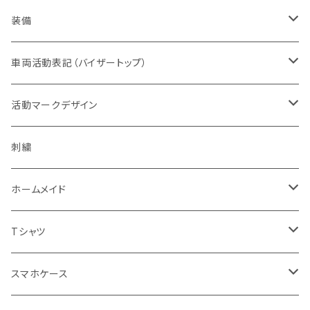
オレンジ系
バッジ
ドライウエア
取扱権利（販売など）
メンズ
ベスト
装備
青色系
パッチ（ワッペン）
オフィスウエア
帽子
ヘルメット
車両活動表記（バイザートップ）
濃色系
警察指定デザイン
デルタブランド
パブ衣装
ベルト
キャップ
緊急時表示
活動マークデザイン
黄色系
BDU
乗車型
刺繍
ナイトウエア
バッグ
フェイスマスク
警戒表示
活動チームマーク
刺繍
キャップ・帽子
機動服
フェイスガード付
シルク印刷
ステージ衣装
ポーチ
メガネ
オリジナル
ホームメイド
ベージュ系
キャップ・帽子
ハーフ型
スポーツウエア
ブーツ
ショール
通信
エスコートエンジェル
Tシャツ
グレー系
ミリタリー
セット
レディス対応（メンズサイズダウン）
ソックス
腕のガード
支援
ガンスタンド
オールジャパンコールサイン
スマホケース
グリーン系
タクティカル