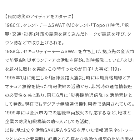
【民間防災のアイディアをカタチに】
1986年、タレントチームSWAT（MCタレント「Topo」）時代、「犯
罪・交通・災害」対策の話題を盛り込んだトークが話題を呼び、タ
ウン誌などで取り上げられる。
1988年、セキュリティーチームSWATを立ち上げ、拠点先の金沢市
で防犯＆防災ボランティアの活動を開始。当時頻発していた「火災」
を題材に取材を実施。この時作ったのが冊子「火事だ！119」。
1995年1月に発生した「阪神淡路大震災」時には無資格無線とア
マチュア無線を使った情報供給の活動から、非常時の通信情報班
の必要性を感じ取り、同年6月に「災害機動通信隊」を活動素材と
して発表。現在でもデジアナ無線通信機利用者で活用されている。
1999年には金沢市内での連続車両放火の対応するなど、地域と
企業の防災組織構築の助っ人としても活動。
以後、地域安全活動SAKURAやSNSを用いた情報通信ネットワー
クといたった非常時に必要となる様々な活動体構築のための素材