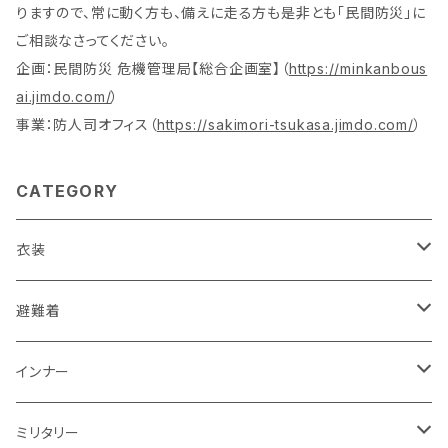
りますので、常に動く方も、備えに走る方も是非とも「民間防災」に
ご相談なさってください。
企画：民間防災 危機管理局【総合企画室】（
https://minkanbous
ai.jimdo.com/
）
事業：防人司オフィス（
https://sakimori-tsukasa.jimdo.com/
）
CATEGORY
衣装
活動服（防災服）
避難着
ドライウエア
レスキュー
レディス
インナー
赤色系
ドライウエア
POLICE・警察
メンズ
レディス
ミリタリー