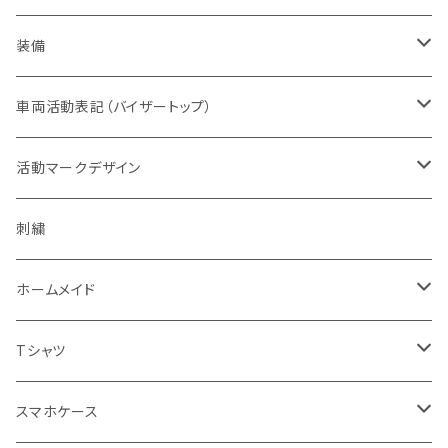
オレンジ系
バッジ
ドライウエア
取扱権利（販売など）
メンズ
ベスト
装備
青色系
パッチ（ワッペン）
オフィスウエア
帽子
ヘルメット
車両活動表記（バイザートップ）
濃色系
警察指定デザイン
デルタブランド
パブ衣装
ベルト
キャップ
緊急時表示
活動マークデザイン
黄色系
BDU
乗車型
刺繍
ナイトウエア
バッグ
フェイスマスク
警戒表示
活動チームマーク
刺繍
キャップ・帽子
機動服
フェイスガード付
シルク印刷
ステージ衣装
ポーチ
メガネ
オリジナル
ホームメイド
ベージュ系
キャップ・帽子
ハーフ型
スポーツウエア
ブーツ
ショール
通信
エスコートエンジェル
Tシャツ
グレー系
ミリタリー
セット
レディス対応（メンズサイズダウン）
ソックス
腕のガード
支援
ガンスタンド
オールジャパンコールサイン
スマホケース
グリーン系