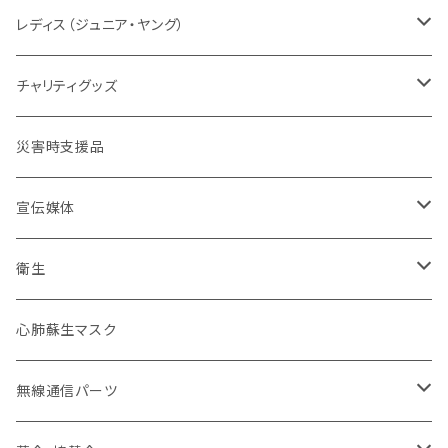
タクティカル
メーカー取り寄せ
レディスシルエット
パッド
パッド
情報
レスキューオレンジ
消防
レディス（ジュニア・ヤング）
防災服
コンパクト
セット販売
タクティカル
BDU
ベルト
自警団
民間防災
警察
ユニフォーム
チャリティグッズ
活動服
コンバット
ネイビーカラー
弾帯
ISHIKAWA
刺繍IDプレート
消防団
北海道
バイク
ドライウェア
デザインデータ
災害時支援品
乗車服&機動服
ミリタリー
カムフラージュ
安全帯
HOKKAIDO DOUOU
刺繍
ユニフォーム
ワッペン・パッチ
東北管区
災害復興ブランド「KOKONI KITE」
保安ツール
宣伝媒体
40mm幅以下
シルク印刷
刺繍
ブーツ
関東管区
チャリティ
ブーツ
火事だ119冊子製本用データ
衛生
40mm~49mm幅
防水台紙カスタム
プリント
本革
ポーチ
中部管区
インナー
お掃除用品
心肺蘇生マスク
50mm幅以上
防水台紙
革張り
コーティング
インソール
近畿管区
アンダーウエア（下着）
装飾
無線通信パーツ
ローラーバックル
樹脂
合皮
卸セット