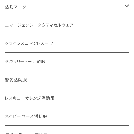
刺繍パッチ
企画室
身分証
1点もの
活動マーク
活動マーク
プリント
オフィシャル
POLICE EYE
トレードマーク
エマージェンシータクティカルウエア
災害事案別
ロイヤリティマーク
クライシスコマンドスーツ
2017九州北部豪雨
チャリティマーク
通信系
セキュリティー活動服
2018西日本豪雨
KOKONI KITE
操作・資格・技術・技能系
警防活動服
2018,6大阪北部地震
オールジャパン支援
車両系
レスキューオレンジ活動服
2018,9北海道胆振東部地震
重機系
ネイビーベース活動服
KOKONI KITE（ここにきて）