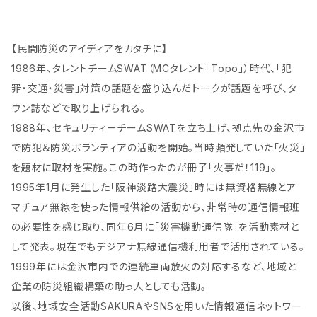
スフォード | 危機管理ブラン
フォード | 危機管理ブランド
ド「民間防災」
民間防災
【民間防災のアイディアをカタチに】
1986年、タレントチームSWAT（MCタレント「Topo」）時代、「犯
罪・交通・災害」対策の話題を盛り込んだトークが話題を呼び、タ
ウン誌などで取り上げられる。
1988年、セキュリティーチームSWATを立ち上げ、拠点先の金沢市
で防犯＆防災ボランティアの活動を開始。当時頻発していた「火災」
を題材に取材を実施。この時作ったのが冊子「火事だ！119」。
1995年1月に発生した「阪神淡路大震災」時には無資格無線とア
マチュア無線を使った情報供給の活動から、非常時の通信情報班
の必要性を感じ取り、同年6月に「災害機動通信隊」を活動素材と
して発表。現在でもデジアナ無線通信機利用者で活用されている。
1999年には金沢市内での連続車両放火の対応するなど、地域と
企業の防災組織構築の助っ人としても活動。
以後、地域安全活動SAKURAやSNSを用いた情報通信ネットワー