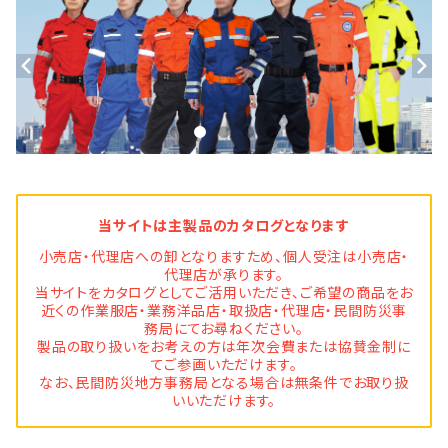
当サイトは主製品のカタログとなります
小売店・代理店への卸となりますため、個人受注は小売店・
代理店が承ります。
当サイトをカタログとしてご活用いただき、ご希望の商品をお
近くの作業服店・業務洋品店・取扱店・代理店・民間防災事
務局にてお尋ねください。
製品の取り扱いをお考えの方は年次会費または協賛金制に
てご参画いただけます。
なお、民間防災地方事務局となる場合は無条件でお取り扱
いいただけます。