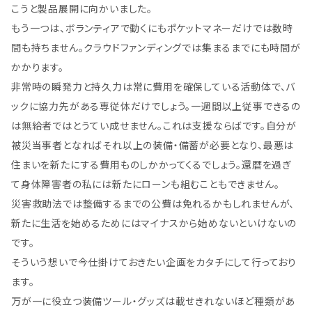
こうと製品展開に向かいました。
もう一つは、ボランティアで動くにもポケットマネーだけでは数時
間も持ちません。クラウドファンディングでは集まるまでにも時間が
かかります。
非常時の瞬発力と持久力は常に費用を確保している活動体で、バ
ックに協力先がある専従体だけでしょう。一週間以上従事できるの
は無給者ではとうてい成せません。これは支援ならばです。自分が
被災当事者となればそれ以上の装備・備蓄が必要となり、最悪は
住まいを新たにする費用ものしかかってくるでしょう。還暦を過ぎ
て身体障害者の私には新たにローンも組むこともできません。
災害救助法では整備するまでの公費は免れるかもしれませんが、
新たに生活を始めるためにはマイナスから始めないといけないの
です。
そういう想いで今仕掛けておきたい企画をカタチにして行っており
ます。
万が一に役立つ装備ツール・グッズは載せきれないほど種類があ