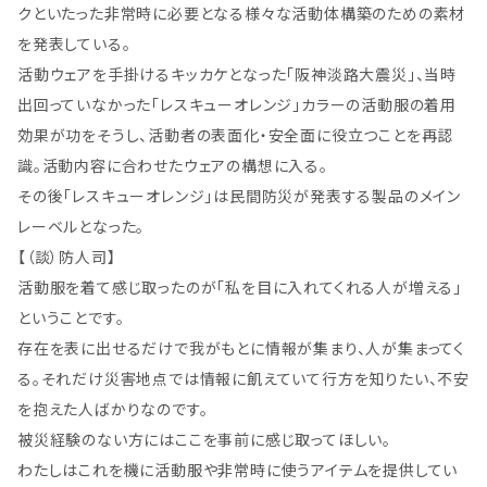
クといたった非常時に必要となる様々な活動体構築のための素材
を発表している。
活動ウェアを手掛けるキッカケとなった「阪神淡路大震災」、当時
出回っていなかった「レスキューオレンジ」カラーの活動服の着用
効果が功をそうし、活動者の表面化・安全面に役立つことを再認
識。活動内容に合わせたウェアの構想に入る。
その後「レスキューオレンジ」は民間防災が発表する製品のメイン
レーベルとなった。
【（談）防人司】
活動服を着て感じ取ったのが「私を目に入れてくれる人が増える」
ということです。
存在を表に出せるだけで我がもとに情報が集まり、人が集まってく
る。それだけ災害地点では情報に飢えていて行方を知りたい、不安
を抱えた人ばかりなのです。
被災経験のない方にはここを事前に感じ取ってほしい。
わたしはこれを機に活動服や非常時に使うアイテムを提供してい