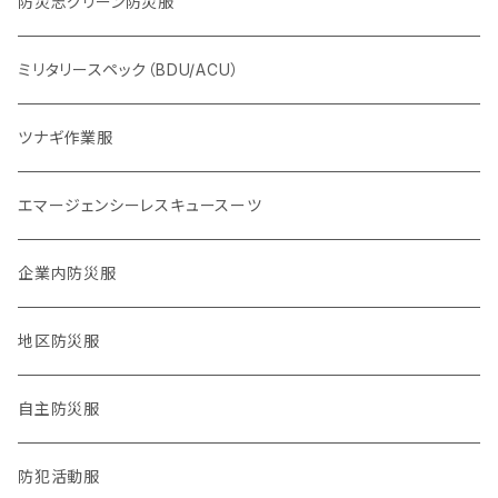
体力系
防災志グリーン防災服
2016,4熊本地震
ヘルプセンター系
ミリタリースペック（BDU/ACU）
2024,1,1 能登半島地震
物資系
ツナギ作業服
2024.9,21 能登北部豪雨
サバイバル系
エマージェンシーレスキュースーツ
タクティカル系
企業内防災服
医療系
地区防災服
公職バックアップ系
自主防災服
防犯・防災警戒系
防犯活動服