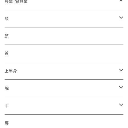
バッジ
中国管区
活動パンツ
幸福
アンテナ
募金・協賛金
2ピン
シュートスタイル
IDバッジ
モービル
ベスト
四国管区
トイレ製品
イヤフォン
輸入品販権
頭
編上げロング
所属バッジ
反射
非常用トイレ
イヤフォン
九州管区
感染予防
ヘルメット
顔
サイドジップ
活動者限定
ラジオホルスター
シークレットサービス
身分証ケース
格言
帽子
首
コンバットソールパターン
防刃
セキュリティポリス
本革
腕章
災害復興ブランド「KOKONI KITE」
上半身
タクティカルソールパターン
プレートキャリア
ボディーガード
タテ型
差込プレート
ソックス
チャリTシャツ
ベスト
腕
ジャングルソールパターン
タクティカル
ハーネスのみ
ヨコ型
刺繍
2016.04.14九州「熊本地震」
車両
通信ネットワーク
上着
保護
手
ミリタリー
スクリューイヤホン付
シルク印刷
2011.03.11東北沖地震「東日本大震災」
無線設備
二輪・バイク隊
保護
腰