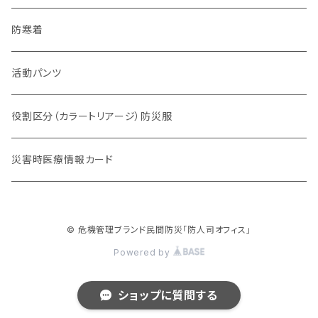
チーム系
防寒着
動物系
活動パンツ
役割区分（カラートリアージ）防災服
災害時医療情報カード
© 危機管理ブランド民間防災「防人司オフィス」
Powered by
ショップに質問する