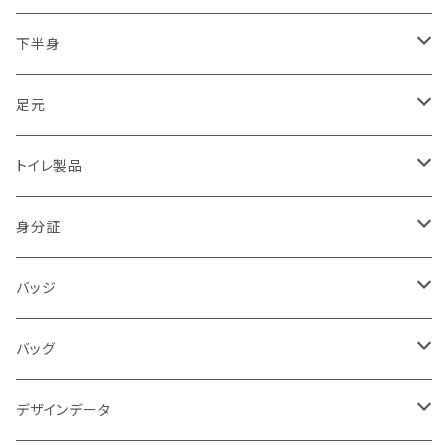
2017.07.05九州豪雨
トライク（3輪）・バギー・ジープ隊
下半身
2018.06.18大阪北部地震
ドローン隊
ひざ
足元
2018.07豪雨
防犯・警戒・警防活動隊
パンツ
ブーツ
トイレ製品
警察犬・検索犬・救助犬
中敷
簡易式
身分証
使い捨て
消防
バッジ
バッジ
災害時支援
災害時医療情報カード
POLICE
バッグ
映画
サバイバルゲーム
活動証
キャラクター
デザインデータ