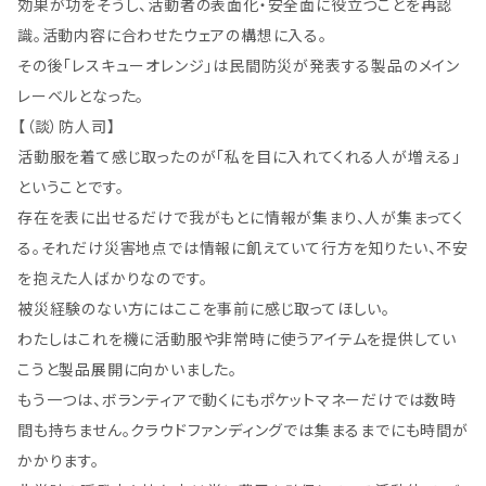
効果が功をそうし、活動者の表面化・安全面に役立つことを再認
識。活動内容に合わせたウェアの構想に入る。
その後「レスキューオレンジ」は民間防災が発表する製品のメイン
レーベルとなった。
【（談）防人司】
活動服を着て感じ取ったのが「私を目に入れてくれる人が増える」
ということです。
存在を表に出せるだけで我がもとに情報が集まり、人が集まってく
る。それだけ災害地点では情報に飢えていて行方を知りたい、不安
を抱えた人ばかりなのです。
被災経験のない方にはここを事前に感じ取ってほしい。
わたしはこれを機に活動服や非常時に使うアイテムを提供してい
こうと製品展開に向かいました。
もう一つは、ボランティアで動くにもポケットマネーだけでは数時
間も持ちません。クラウドファンディングでは集まるまでにも時間が
かかります。