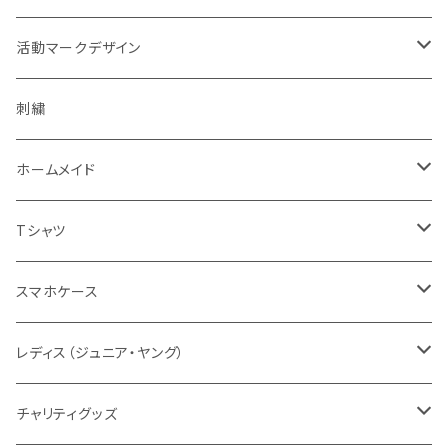
濃色系
警察指定デザイン
デルタブランド
パブ衣装
ベルト
キャップ
緊急時表示
活動マークデザイン
黄色系
BDU
乗車型
刺繍
ナイトウエア
バッグ
フェイスマスク
警戒表示
活動チームマーク
刺繍
キャップ・帽子
機動服
フェイスガード付
シルク印刷
ステージ衣装
ポーチ
メガネ
オリジナル
ホームメイド
ベージュ系
キャップ・帽子
ハーフ型
スポーツウエア
ブーツ
ショール
通信
エスコートエンジェル
Tシャツ
グレー系
ミリタリー
セット
レディス対応（メンズサイズダウン）
ソックス
腕のガード
支援
ガンスタンド
オールジャパンコールサイン
スマホケース
グリーン系
タクティカル
メーカー取り寄せ
レディスシルエット
パッド
パッド
情報
レスキューオレンジ
消防
レディス（ジュニア・ヤング）
防災服
コンパクト
セット販売
タクティカル
BDU
ベルト
自警団
民間防災
警察
ユニフォーム
チャリティグッズ
活動服