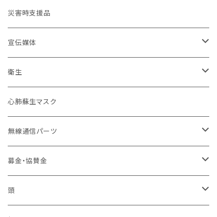
コンバット
ネイビーカラー
弾帯
ISHIKAWA
刺繍IDプレート
消防団
北海道
バイク
ドライウェア
デザインデータ
災害時支援品
乗車服&機動服
ミリタリー
カムフラージュ
安全帯
HOKKAIDO DOUOU
刺繍
ユニフォーム
ワッペン・パッチ
東北管区
災害復興ブランド「KOKONI KITE」
保安ツール
宣伝媒体
40mm幅以下
シルク印刷
刺繍
ブーツ
関東管区
チャリティ
ブーツ
火事だ119冊子製本用データ
衛生
40mm~49mm幅
防水台紙カスタム
プリント
本革
ポーチ
中部管区
インナー
お掃除用品
心肺蘇生マスク
50mm幅以上
防水台紙
革張り
コーティング
インソール
近畿管区
アンダーウエア（下着）
装飾
無線通信パーツ
ローラーバックル
樹脂
合皮
卸セット
バッジ
中国管区
活動パンツ
幸福
アンテナ
募金・協賛金
2ピン
シュートスタイル
IDバッジ
モービル
ベスト
四国管区
トイレ製品
イヤフォン
輸入品販権
頭
編上げロング
所属バッジ