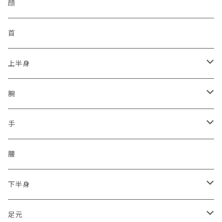
反射
非常用トイレ
イヤフォン
九州管区
感染予防
ヘルメット
顔
サイドジップ
活動者限定
ラジオホルスター
シークレットサービス
身分証ケース
格言
帽子
首
コンバットソールパターン
防刃
セキュリティポリス
本革
腕章
災害復興ブランド「KOKONI KITE」
上半身
タクティカルソールパターン
プレートキャリア
ボディーガード
タテ型
差込プレート
ソックス
チャリTシャツ
ベスト
腕
ジャングルソールパターン
タクティカル
ハーネスのみ
ヨコ型
刺繍
2016.04.14九州「熊本地震」
車両
通信ネットワーク
上着
保護
手
ミリタリー
スクリューイヤホン付
シルク印刷
2011.03.11東北沖地震「東日本大震災」
無線設備
二輪・バイク隊
保護
腰
2017.07.05九州豪雨
トライク（3輪）・バギー・ジープ隊
下半身
2018.06.18大阪北部地震
ドローン隊
ひざ
足元