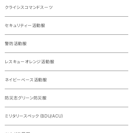
災害事案別
ロイヤリティマーク
クライシスコマンドスーツ
2017九州北部豪雨
チャリティマーク
通信系
セキュリティー活動服
2018西日本豪雨
KOKONI KITE
操作・資格・技術・技能系
警防活動服
2018,6大阪北部地震
オールジャパン支援
車両系
レスキューオレンジ活動服
2018,9北海道胆振東部地震
重機系
ネイビーベース活動服
KOKONI KITE（ここにきて）
体力系
防災志グリーン防災服
2016,4熊本地震
ヘルプセンター系
ミリタリースペック（BDU/ACU）
2024,1,1 能登半島地震