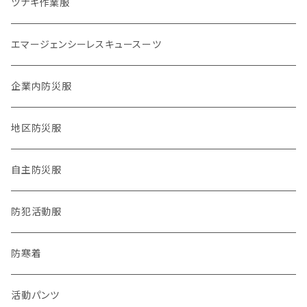
物資系
ツナギ作業服
2024.9,21 能登北部豪雨
サバイバル系
エマージェンシーレスキュースーツ
タクティカル系
企業内防災服
医療系
地区防災服
公職バックアップ系
自主防災服
防犯・防災警戒系
防犯活動服
チーム系
防寒着
動物系
活動パンツ