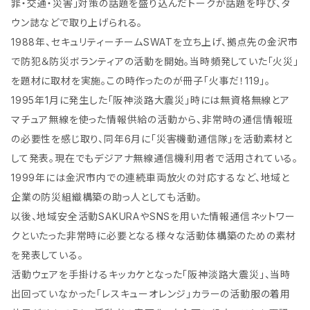
罪・交通・災害」対策の話題を盛り込んだトークが話題を呼び、タ
ウン誌などで取り上げられる。
1988年、セキュリティーチームSWATを立ち上げ、拠点先の金沢市
で防犯＆防災ボランティアの活動を開始。当時頻発していた「火災」
を題材に取材を実施。この時作ったのが冊子「火事だ！119」。
1995年1月に発生した「阪神淡路大震災」時には無資格無線とア
マチュア無線を使った情報供給の活動から、非常時の通信情報班
の必要性を感じ取り、同年6月に「災害機動通信隊」を活動素材と
して発表。現在でもデジアナ無線通信機利用者で活用されている。
1999年には金沢市内での連続車両放火の対応するなど、地域と
企業の防災組織構築の助っ人としても活動。
以後、地域安全活動SAKURAやSNSを用いた情報通信ネットワー
クといたった非常時に必要となる様々な活動体構築のための素材
を発表している。
活動ウェアを手掛けるキッカケとなった「阪神淡路大震災」、当時
出回っていなかった「レスキューオレンジ」カラーの活動服の着用