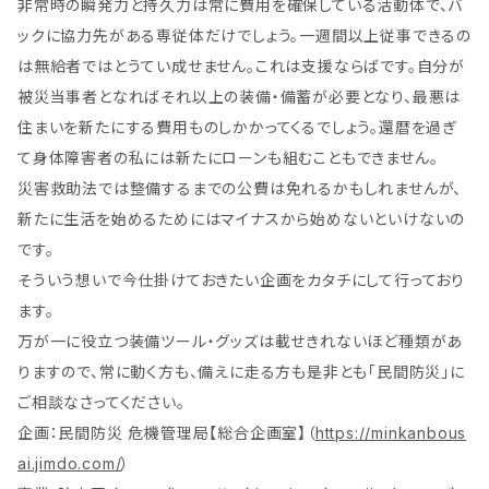
非常時の瞬発力と持久力は常に費用を確保している活動体で、バ
ックに協力先がある専従体だけでしょう。一週間以上従事できるの
は無給者ではとうてい成せません。これは支援ならばです。自分が
被災当事者となればそれ以上の装備・備蓄が必要となり、最悪は
住まいを新たにする費用ものしかかってくるでしょう。還暦を過ぎ
て身体障害者の私には新たにローンも組むこともできません。
災害救助法では整備するまでの公費は免れるかもしれませんが、
新たに生活を始めるためにはマイナスから始めないといけないの
です。
そういう想いで今仕掛けておきたい企画をカタチにして行っており
ます。
万が一に役立つ装備ツール・グッズは載せきれないほど種類があ
りますので、常に動く方も、備えに走る方も是非とも「民間防災」に
ご相談なさってください。
企画：民間防災 危機管理局【総合企画室】（
https://minkanbous
ai.jimdo.com/
）