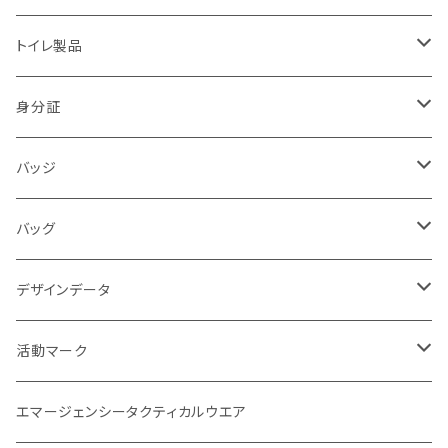
2018.07豪雨
防犯・警戒・警防活動隊
パンツ
ブーツ
トイレ製品
警察犬・検索犬・救助犬
中敷
簡易式
身分証
使い捨て
消防
バッジ
バッジ
災害時支援
災害時医療情報カード
POLICE
バッグ
映画
サバイバルゲーム
活動証
キャラクター
デザインデータ
刺繍パッチ
企画室
身分証
1点もの
活動マーク
活動マーク
プリント
オフィシャル
POLICE EYE
トレードマーク
エマージェンシータクティカルウエア