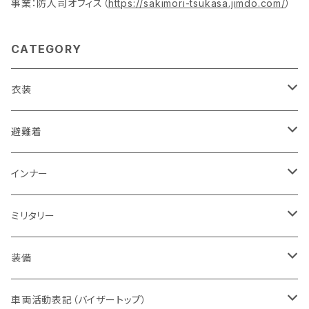
事業：防人司オフィス（
https://sakimori-tsukasa.jimdo.com/
）
CATEGORY
衣装
活動服（防災服）
避難着
ドライウエア
レスキュー
レディス
インナー
赤色系
ドライウエア
POLICE・警察
メンズ
レディス
ミリタリー
オレンジ系
バッジ
ドライウエア
取扱権利（販売など）
メンズ
ベスト
装備
青色系
パッチ（ワッペン）
オフィスウエア
帽子
ヘルメット
車両活動表記（バイザートップ）