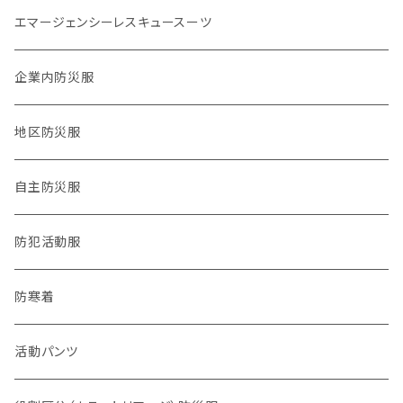
サバイバル系
エマージェンシーレスキュースーツ
タクティカル系
企業内防災服
医療系
地区防災服
公職バックアップ系
自主防災服
防犯・防災警戒系
防犯活動服
チーム系
防寒着
動物系
活動パンツ