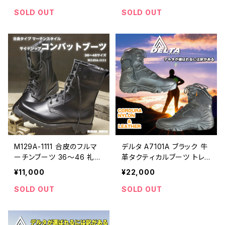
理ブランド民間防災（防人
理ブランド民間防災（防人
司）
司）
SOLD OUT
SOLD OUT
M129A-1111 合皮のフルマ
デルタ A7101A ブラック 牛
ーチンブーツ 36～46 礼式
革タクティカルブーツ トレッ
装備採用 | 危機管理ブラン
キング 36～46 | 危機管理
¥11,000
¥22,000
ド民間防災（防人司）
ブランド民間防災（防人司）
SOLD OUT
SOLD OUT