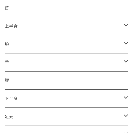
サイドジップ
活動者限定
ラジオホルスター
シークレットサービス
身分証ケース
格言
帽子
首
コンバットソールパターン
防刃
セキュリティポリス
本革
腕章
災害復興ブランド「KOKONI KITE」
上半身
タクティカルソールパターン
プレートキャリア
ボディーガード
タテ型
差込プレート
ソックス
チャリTシャツ
ベスト
腕
ジャングルソールパターン
タクティカル
ハーネスのみ
ヨコ型
刺繍
2016.04.14九州「熊本地震」
車両
通信ネットワーク
上着
保護
手
ミリタリー
スクリューイヤホン付
シルク印刷
2011.03.11東北沖地震「東日本大震災」
無線設備
二輪・バイク隊
保護
腰
2017.07.05九州豪雨
トライク（3輪）・バギー・ジープ隊
下半身
2018.06.18大阪北部地震
ドローン隊
ひざ
足元
2018.07豪雨