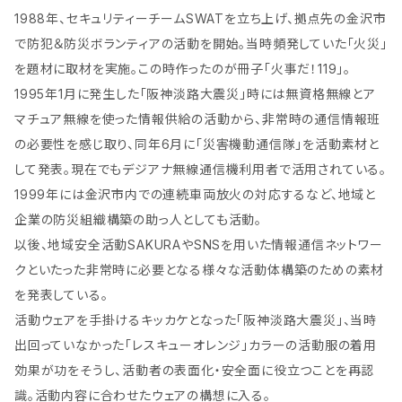
1988年、セキュリティーチームSWATを立ち上げ、拠点先の金沢市
で防犯＆防災ボランティアの活動を開始。当時頻発していた「火災」
を題材に取材を実施。この時作ったのが冊子「火事だ！119」。
1995年1月に発生した「阪神淡路大震災」時には無資格無線とア
マチュア無線を使った情報供給の活動から、非常時の通信情報班
の必要性を感じ取り、同年6月に「災害機動通信隊」を活動素材と
して発表。現在でもデジアナ無線通信機利用者で活用されている。
1999年には金沢市内での連続車両放火の対応するなど、地域と
企業の防災組織構築の助っ人としても活動。
以後、地域安全活動SAKURAやSNSを用いた情報通信ネットワー
クといたった非常時に必要となる様々な活動体構築のための素材
を発表している。
活動ウェアを手掛けるキッカケとなった「阪神淡路大震災」、当時
出回っていなかった「レスキューオレンジ」カラーの活動服の着用
効果が功をそうし、活動者の表面化・安全面に役立つことを再認
識。活動内容に合わせたウェアの構想に入る。