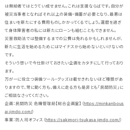
は無給者ではとうてい成せません。これは支援ならばです。自分が
被災当事者となればそれ以上の装備・備蓄が必要となり、最悪は
住まいを新たにする費用ものしかかってくるでしょう。還暦を過ぎ
て身体障害者の私には新たにローンも組むこともできません。
災害救助法では整備するまでの公費は免れるかもしれませんが、
新たに生活を始めるためにはマイナスから始めないといけないの
です。
そういう想いで今仕掛けておきたい企画をカタチにして行っており
ます。
万が一に役立つ装備ツール・グッズは載せきれないほど種類があ
りますので、常に動く方も、備えに走る方も是非とも「民間防災」に
ご相談なさってください。
企画：民間防災 危機管理局【総合企画室】（
https://minkanbous
ai.jimdo.com/
）
事業：防人司オフィス（
https://sakimori-tsukasa.jimdo.com/
）