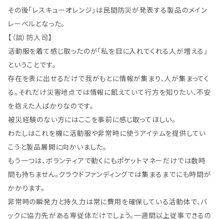
その後「レスキューオレンジ」は民間防災が発表する製品のメイン
レーベルとなった。
【（談）防人司】
活動服を着て感じ取ったのが「私を目に入れてくれる人が増える」
ということです。
存在を表に出せるだけで我がもとに情報が集まり、人が集まってく
る。それだけ災害地点では情報に飢えていて行方を知りたい、不安
を抱えた人ばかりなのです。
被災経験のない方にはここを事前に感じ取ってほしい。
わたしはこれを機に活動服や非常時に使うアイテムを提供してい
こうと製品展開に向かいました。
もう一つは、ボランティアで動くにもポケットマネーだけでは数時
間も持ちません。クラウドファンディングでは集まるまでにも時間が
かかります。
非常時の瞬発力と持久力は常に費用を確保している活動体で、バ
ックに協力先がある専従体だけでしょう。一週間以上従事できるの