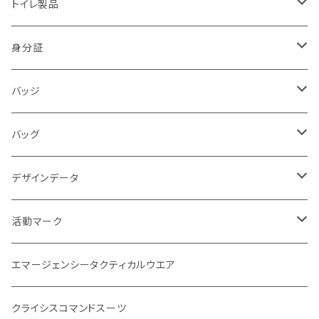
防犯・警戒・警防活動隊
パンツ
ブーツ
トイレ製品
警察犬・検索犬・救助犬
中敷
簡易式
身分証
使い捨て
消防
バッジ
バッジ
災害時支援
災害時医療情報カード
POLICE
バッグ
映画
サバイバルゲーム
活動証
キャラクター
デザインデータ
刺繍パッチ
企画室
身分証
1点もの
活動マーク
活動マーク
プリント
オフィシャル
POLICE EYE
トレードマーク
エマージェンシータクティカルウエア
災害事案別
ロイヤリティマーク
クライシスコマンドスーツ