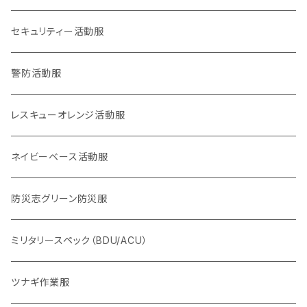
2017九州北部豪雨
チャリティマーク
通信系
セキュリティー活動服
2018西日本豪雨
KOKONI KITE
操作・資格・技術・技能系
警防活動服
2018,6大阪北部地震
オールジャパン支援
車両系
レスキューオレンジ活動服
2018,9北海道胆振東部地震
重機系
ネイビーベース活動服
KOKONI KITE（ここにきて）
体力系
防災志グリーン防災服
2016,4熊本地震
ヘルプセンター系
ミリタリースペック（BDU/ACU）
2024,1,1 能登半島地震
物資系
ツナギ作業服
2024.9,21 能登北部豪雨