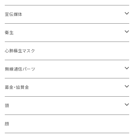
ミリタリー
カムフラージュ
安全帯
HOKKAIDO DOUOU
刺繍
ユニフォーム
ワッペン・パッチ
東北管区
災害復興ブランド「KOKONI KITE」
保安ツール
宣伝媒体
40mm幅以下
シルク印刷
刺繍
ブーツ
関東管区
チャリティ
ブーツ
火事だ119冊子製本用データ
衛生
40mm~49mm幅
防水台紙カスタム
プリント
本革
ポーチ
中部管区
インナー
お掃除用品
心肺蘇生マスク
50mm幅以上
防水台紙
革張り
コーティング
インソール
近畿管区
アンダーウエア（下着）
装飾
無線通信パーツ
ローラーバックル
樹脂
合皮
卸セット
バッジ
中国管区
活動パンツ
幸福
アンテナ
募金・協賛金
2ピン
シュートスタイル
IDバッジ
モービル
ベスト
四国管区
トイレ製品
イヤフォン
輸入品販権
頭
編上げロング
所属バッジ
反射
非常用トイレ
イヤフォン
九州管区
感染予防
ヘルメット
顔