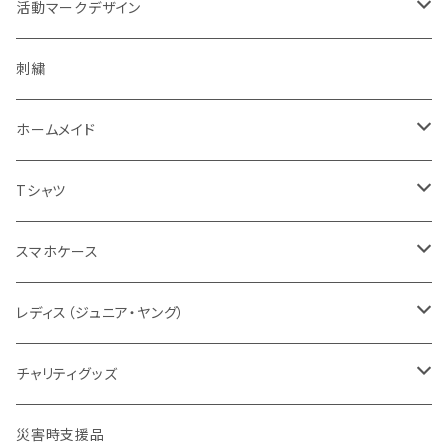
デルタブランド
パブ衣装
ベルト
キャップ
緊急時表示
活動マークデザイン
黄色系
BDU
乗車型
刺繍
ナイトウエア
バッグ
フェイスマスク
警戒表示
活動チームマーク
刺繍
キャップ・帽子
機動服
フェイスガード付
シルク印刷
ステージ衣装
ポーチ
メガネ
オリジナル
ホームメイド
ベージュ系
キャップ・帽子
ハーフ型
スポーツウエア
ブーツ
ショール
通信
エスコートエンジェル
Tシャツ
グレー系
ミリタリー
セット
レディス対応（メンズサイズダウン）
ソックス
腕のガード
支援
ガンスタンド
オールジャパンコールサイン
スマホケース
グリーン系
タクティカル
メーカー取り寄せ
レディスシルエット
パッド
パッド
情報
レスキューオレンジ
消防
レディス（ジュニア・ヤング）
防災服
コンパクト
セット販売
タクティカル
BDU
ベルト
自警団
民間防災
警察
ユニフォーム
チャリティグッズ
活動服
コンバット
ネイビーカラー
弾帯
ISHIKAWA
刺繍IDプレート
消防団
北海道
バイク
ドライウェア
デザインデータ
災害時支援品
乗車服&機動服