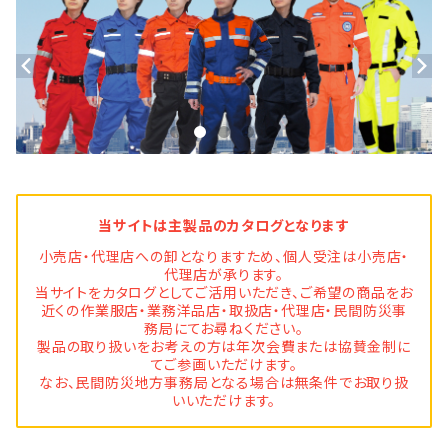
当サイトは主製品のカタログとなります
小売店・代理店への卸となりますため、個人受注は小売店・
代理店が承ります。
当サイトをカタログとしてご活用いただき、ご希望の商品をお
近くの作業服店・業務洋品店・取扱店・代理店・民間防災事
務局にてお尋ねください。
製品の取り扱いをお考えの方は年次会費または協賛金制に
てご参画いただけます。
なお、民間防災地方事務局となる場合は無条件でお取り扱
いいただけます。